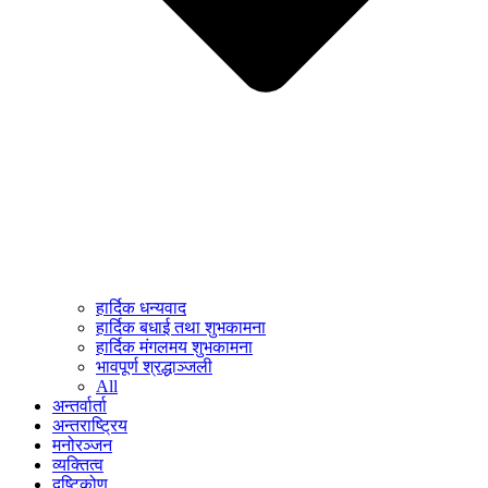
हार्दिक धन्यवाद
हार्दिक बधाई तथा शुभकामना
हार्दिक मंगलमय शुभकामना
भावपूर्ण श्रद्धाञ्जली
All
अन्तर्वार्ता
अन्तराष्ट्रिय
मनोरञ्जन
व्यक्तित्व
दृष्टिकोण