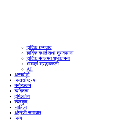
हार्दिक धन्यवाद
हार्दिक बधाई तथा शुभकामना
हार्दिक मंगलमय शुभकामना
भावपूर्ण श्रद्धाञ्जली
All
अन्तर्वार्ता
अन्तराष्ट्रिय
मनोरञ्जन
व्यक्तित्व
दृष्टिकोण
खेलकुद
साहित्य
अंग्रेजी समाचार
अन्य