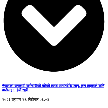
नेपालका सरकारी कर्मचारीको बढेको तलब साउनदेखि लागू, कुन तहकाले कति
पाउँछन् ? [हेरौं सूची]
२०८३ श्रावण २१, बिहीबार ०६:०३