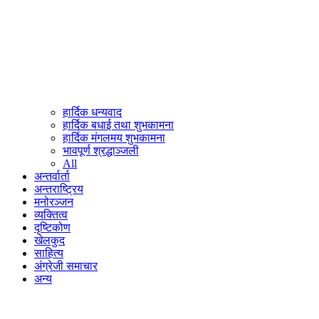
हार्दिक धन्यवाद
हार्दिक बधाई तथा शुभकामना
हार्दिक मंगलमय शुभकामना
भावपूर्ण श्रद्धाञ्जली
All
अन्तर्वार्ता
अन्तराष्ट्रिय
मनोरञ्जन
व्यक्तित्व
दृष्टिकोण
खेलकुद
साहित्य
अंग्रेजी समाचार
अन्य