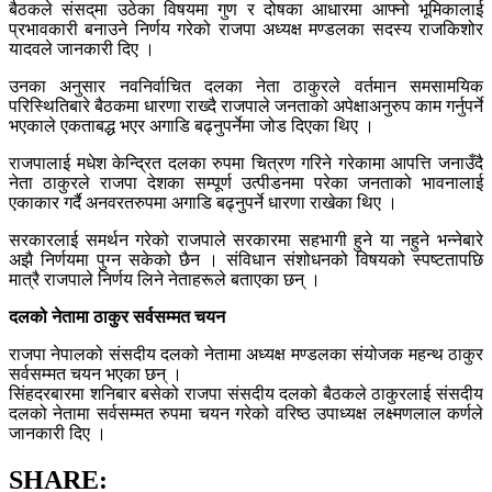
बैठकले संसद्‌मा उठेका विषयमा गुण र दोषका आधारमा आफ्नो भूमिकालाई
प्रभावकारी बनाउने निर्णय गरेको राजपा अध्यक्ष मण्डलका सदस्य राजकिशोर
यादवले जानकारी दिए ।
उनका अनुसार नवनिर्वाचित दलका नेता ठाकुरले वर्तमान समसामयिक
परिस्थितिबारे बैठकमा धारणा राख्दै राजपाले जनताको अपेक्षाअनुरुप काम गर्नुपर्ने
भएकाले एकताबद्ध भएर अगाडि बढ्नुपर्नेमा जोड दिएका थिए ।
राजपालाई मधेश केन्द्रित दलका रुपमा चित्रण गरिने गरेकामा आपत्ति जनाउँदै
नेता ठाकुरले राजपा देशका सम्पूर्ण उत्पीडनमा परेका जनताको भावनालाई
एकाकार गर्दै अनवरतरुपमा अगाडि बढ्नुपर्ने धारणा राखेका थिए ।
सरकारलाई समर्थन गरेको राजपाले सरकारमा सहभागी हुने या नहुने भन्नेबारे
अझै निर्णयमा पुग्न सकेको छैन । संविधान संशोधनको विषयको स्पष्टतापछि
मात्रै राजपाले निर्णय लिने नेताहरूले बताएका छन् ।
दलको नेतामा ठाकुर सर्वसम्मत चयन
राजपा नेपालको संसदीय दलको नेतामा अध्यक्ष मण्डलका संयोजक महन्थ ठाकुर
सर्वसम्मत चयन भएका छन् ।
सिंहदरबारमा शनिबार बसेको राजपा संसदीय दलको बैठकले ठाकुरलाई संसदीय
दलको नेतामा सर्वसम्मत रुपमा चयन गरेको वरिष्ठ उपाध्यक्ष लक्ष्मणलाल कर्णले
जानकारी दिए ।
SHARE: