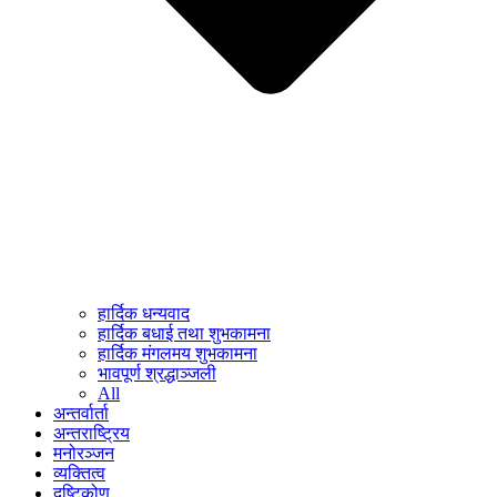
हार्दिक धन्यवाद
हार्दिक बधाई तथा शुभकामना
हार्दिक मंगलमय शुभकामना
भावपूर्ण श्रद्धाञ्जली
All
अन्तर्वार्ता
अन्तराष्ट्रिय
मनोरञ्जन
व्यक्तित्व
दृष्टिकोण