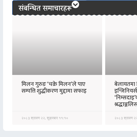
संबन्धित समाचारहरू
मिलन गुरुङ ‘चक्रे मिलन’ले पाए
बेलायतमा क
सम्पत्ति शुद्धीकरण मुद्दामा सफाइ
इन्जिनियर्सद
‘निम्सदाइ’
श्रद्धाञ्जलि
२०८३ श्रावण २२, शुक्रबार ११:१०
२०८३ श्रावण २२