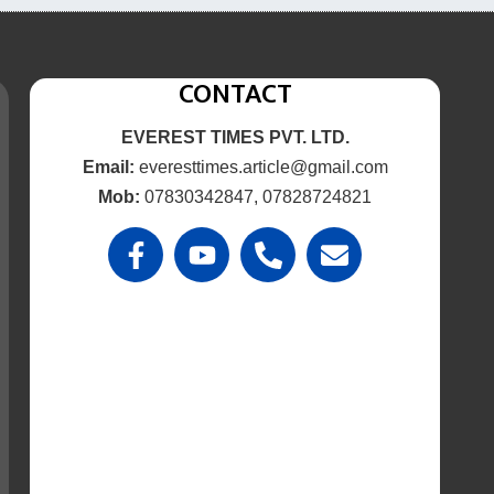
CONTACT
EVEREST TIMES PVT. LTD.
Email:
everesttimes.article@gmail.com
Mob:
07830342847, 07828724821