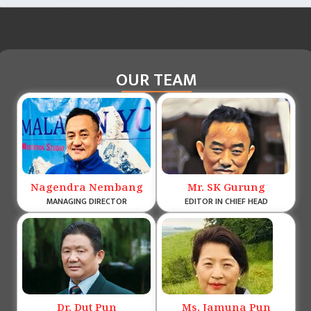
OUR TEAM
Nagendra Nembang
Mr. SK Gurung
MANAGING DIRECTOR
EDITOR IN CHIEF HEAD
Dr. Dut Pun
Ms. Jamuna Pun