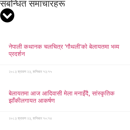
संबन्धित समाचारहरू
नेपाली कथानक चलचित्र ‘गौथली’को बेलायतमा भव्य
प्रदर्शन
२०८३ श्रावण २३, शनिबार १३:१५
बेलायतमा आज आदिवासी मेला मनाइँदै, सांस्कृतिक
झाँकीलगायत आकर्षण
२०८३ श्रावण २३, शनिबार १०:१४