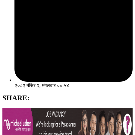
२०८२ मंसिर २, मंगलवार ००:५४
SHARE: