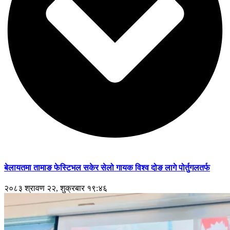
बेलायतमा तामाङ फेस्टिभल सकेर सेलो गायक विश्व दोङ लागे पोर्तुगलतर्फ
२०८३ श्रावण २२, शुक्रबार १९:४६