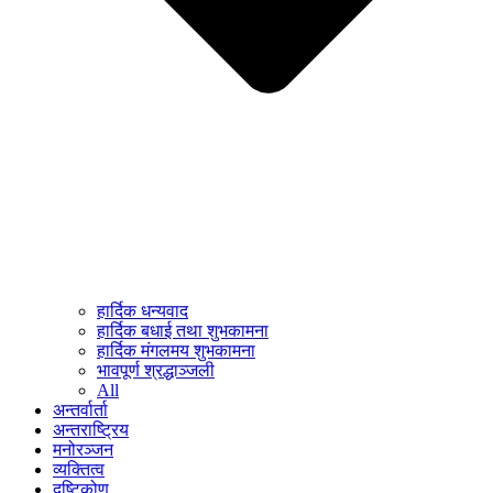
हार्दिक धन्यवाद
हार्दिक बधाई तथा शुभकामना
हार्दिक मंगलमय शुभकामना
भावपूर्ण श्रद्धाञ्जली
All
अन्तर्वार्ता
अन्तराष्ट्रिय
मनोरञ्जन
व्यक्तित्व
दृष्टिकोण