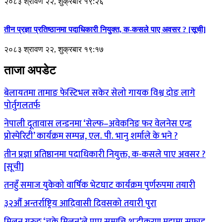
२०८३ श्रावण २२, शुक्रबार १९:२६
तीन प्रज्ञा प्रतिष्ठानमा पदाधिकारी नियुक्त, क-कसले पाए अवसर ? [सूची]
२०८३ श्रावण २२, शुक्रबार १९:१७
ताजा अपडेट
बेलायतमा तामाङ फेस्टिभल सकेर सेलो गायक विश्व दोङ लागे
पोर्तुगलतर्फ
नेपाली दूतावास लन्डनमा ‘सेल्फ–अवेकनिङ फर वेलनेस एन्ड
प्रोस्पेरिटी’ कार्यक्रम सम्पन्न, एल. पी. भानु शर्माले के भने ?
तीन प्रज्ञा प्रतिष्ठानमा पदाधिकारी नियुक्त, क-कसले पाए अवसर ?
[सूची]
तनहुँ समाज युकेको वार्षिक भेटघाट कार्यक्रम पुर्णरुपमा तयारी
३२औँ अन्तर्राष्ट्रिय आदिवासी दिवसको तयारी पुरा
मिलन गुरुङ ‘चक्रे मिलन’ले पाए सम्पत्ति शुद्धीकरण मुद्दामा सफाइ