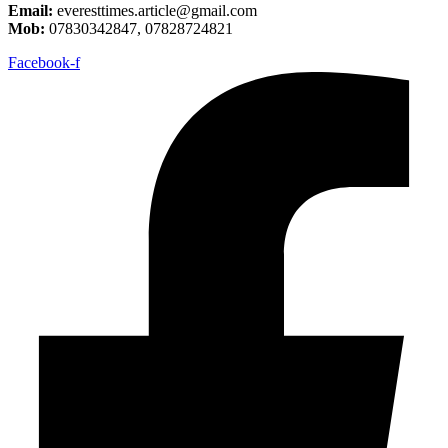
Email:
everesttimes.article@gmail.com
Mob:
07830342847, 07828724821
Facebook-f