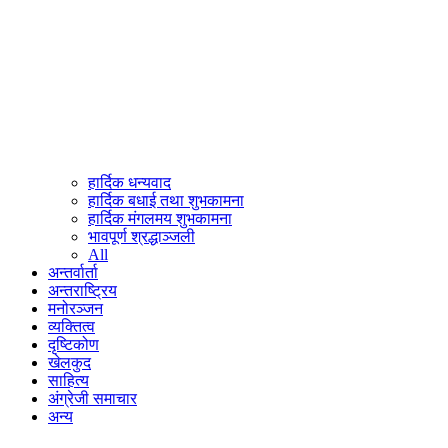
हार्दिक धन्यवाद
हार्दिक बधाई तथा शुभकामना
हार्दिक मंगलमय शुभकामना
भावपूर्ण श्रद्धाञ्जली
All
अन्तर्वार्ता
अन्तराष्ट्रिय
मनोरञ्जन
व्यक्तित्व
दृष्टिकोण
खेलकुद
साहित्य
अंग्रेजी समाचार
अन्य