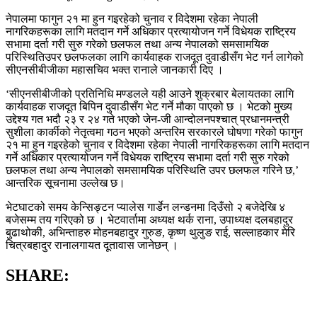
नेपालमा फागुन २१ मा हुन गइरहेको चुनाव र विदेशमा रहेका नेपाली
नागरिकहरूका लागि मतदान गर्ने अधिकार प्रत्यायोजन गर्ने विधेयक राष्ट्रिय
सभामा दर्ता गरी सुरु गरेको छलफल तथा अन्य नेपालको समसामयिक
परिस्थितिउपर छलफलका लागि कार्यवाहक राजदूत दुवाडीसँग भेट गर्न लागेको
सीएनसीबीजीका महासचिव भक्त रानाले जानकारी दिए ।
‘सीएनसीबीजीको प्रतिनिधि मण्डलले यही आउने शुक्रबार बेलायतका लागि
कार्यवाहक राजदूत बिपिन दुवाडीसँग भेट गर्ने मौका पाएको छ । भेटको मुख्य
उद्देश्य गत भदौ २३ र २४ गते भएको जेन-जी आन्दोलनपश्चात् प्रधानमन्त्री
सुशीला कार्कीको नेतृत्वमा गठन भएको अन्तरिम सरकारले घोषणा गरेको फागुन
२१ मा हुन गइरहेको चुनाव र विदेशमा रहेका नेपाली नागरिकहरूका लागि मतदान
गर्ने अधिकार प्रत्यायोजन गर्ने विधेयक राष्ट्रिय सभामा दर्ता गरी सुरु गरेको
छलफल तथा अन्य नेपालको समसामयिक परिस्थिति उपर छलफल गरिने छ,’
आन्तरिक सूचनामा उल्लेख छ।
भेटघाटको समय केन्सिङ्टन प्यालेस गार्डेन लन्डनमा दिउँसो २ बजेदेखि ४
बजेसम्म तय गरिएको छ । भेटवार्तामा अध्यक्ष थर्क राना, उपाध्यक्ष दलबहादुर
बुढाथोकी, अभिन्ताहरु मोहनबहादुर गुरुङ, कृष्ण थुलुङ राई, सल्लाहकार मेरि
चित्रबहादुर रानालगायत दूतावास जानेछन् ।
SHARE: