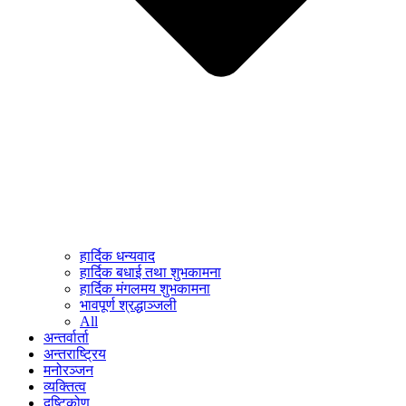
हार्दिक धन्यवाद
हार्दिक बधाई तथा शुभकामना
हार्दिक मंगलमय शुभकामना
भावपूर्ण श्रद्धाञ्जली
All
अन्तर्वार्ता
अन्तराष्ट्रिय
मनोरञ्जन
व्यक्तित्व
दृष्टिकोण