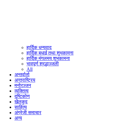
हार्दिक धन्यवाद
हार्दिक बधाई तथा शुभकामना
हार्दिक मंगलमय शुभकामना
भावपूर्ण श्रद्धाञ्जली
All
अन्तर्वार्ता
अन्तराष्ट्रिय
मनोरञ्जन
व्यक्तित्व
दृष्टिकोण
खेलकुद
साहित्य
अंग्रेजी समाचार
अन्य