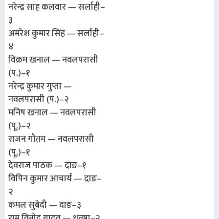
नरेन्द्र साह कलवार — सर्लाही–
३
अमरेश कुमार सिंह — सर्लाही–
४
विक्रम खनाल — नवलपरासी
(प.)–१
नरेन्द्र कुमार गुप्ता —
नवलपरासी (प.)–२
मनिष खनाल — नवलपरासी
(पू.)–२
राजन गौतम — नवलपरासी
(पू.)–१
देवराज पाठक — दाङ–१
विपिन कुमार आचार्य — दाङ–
२
कमल सुबेदी — दाङ–३
राम विनोद यादव — धनुषा–२