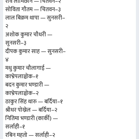
रवि लामिछाने — चितवन–२
सोविता गौतम — चितवन–३
लाल बिक्रम थापा — सुनसरी–
२
अशोक कुमार चौधरी —
सुनसरी–३
दीपक कुमार साह — सुनसरी–
४
मधु कुमार चौलागाई —
काभ्रेपलाञ्चोक–१
बदन कुमार भण्डारी —
काभ्रेपलाञ्चोक–२
ठाकुर सिंह थारु — बर्दिया–१
श्रीधर पोख्रेल — बर्दिया–२
नितिमा भण्डारी (कार्की) —
सर्लाही–१
रबिन महतो — सर्लाही–२