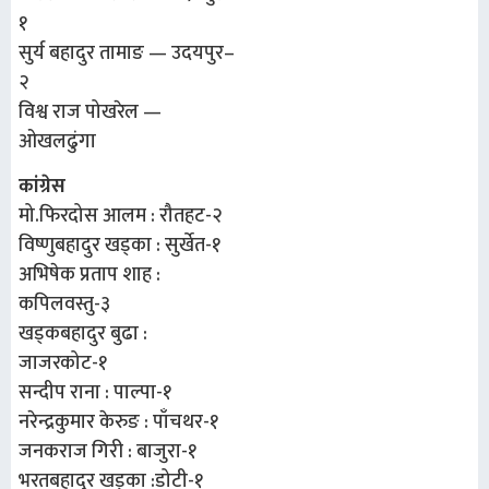
१
सुर्य बहादुर तामाङ — उदयपुर–
२
विश्व राज पोखरेल —
ओखलढुंगा
कांग्रेस
मो.फिरदोस आलम : रौतहट-२
विष्णुबहादुर खड्का : सुर्खेत-१
अभिषेक प्रताप शाह :
कपिलवस्तु-३
खड्कबहादुर बुढा :
जाजरकोट-१
सन्दीप राना : पाल्पा-१
नरेन्द्रकुमार केरुङ : पाँचथर-१
जनकराज गिरी : बाजुरा-१
भरतबहादुर खड्का :डोटी-१