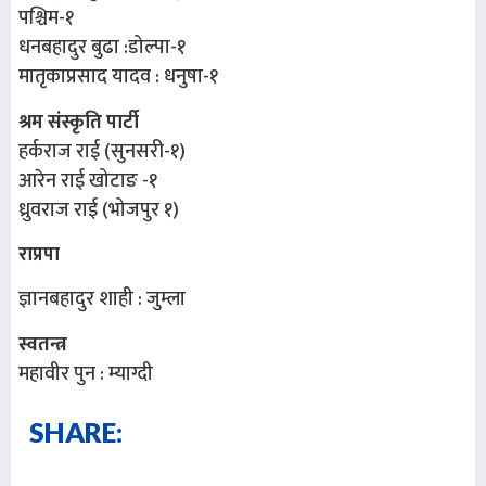
पश्चिम-१
धनबहादुर बुढा :डोल्पा-१
मातृकाप्रसाद यादव : धनुषा-१
श्रम संस्कृति पार्टी
हर्कराज राई (सुनसरी-१)
आरेन राई खोटाङ -१
ध्रुवराज राई (भोजपुर १)
राप्रपा
ज्ञानबहादुर शाही : जुम्ला
स्वतन्त्र
महावीर पुन : म्याग्दी
SHARE: