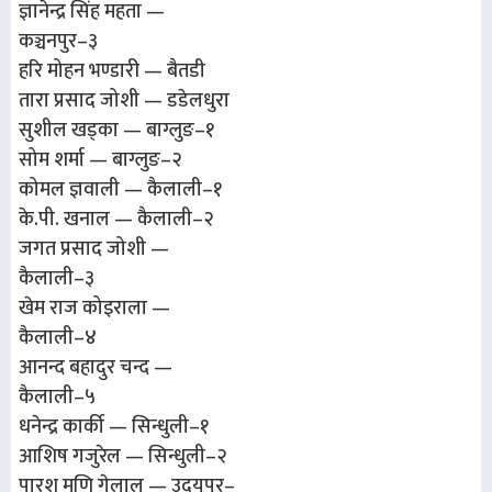
ज्ञानेन्द्र सिंह महता —
कञ्चनपुर–३
हरि मोहन भण्डारी — बैतडी
तारा प्रसाद जोशी — डडेलधुरा
सुशील खड्का — बाग्लुङ–१
सोम शर्मा — बाग्लुङ–२
कोमल ज्ञवाली — कैलाली–१
के.पी. खनाल — कैलाली–२
जगत प्रसाद जोशी —
कैलाली–३
खेम राज कोइराला —
कैलाली–४
आनन्द बहादुर चन्द —
कैलाली–५
धनेन्द्र कार्की — सिन्धुली–१
आशिष गजुरेल — सिन्धुली–२
पारश मणि गेलाल — उदयपुर–