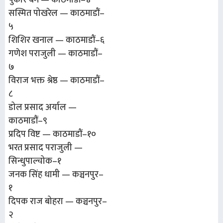
सस्मित पोखरेल — काठमाडौं–
५
शिशिर खनाल — काठमाडौं–६
गणेश पराजुली — काठमाडौं–
७
विराज भक्त श्रेष्ठ — काठमाडौं–
८
डोल प्रसाद अर्याल —
काठमाडौं–९
प्रदिप विष्ट — काठमाडौं–१०
भरत प्रसाद पराजुली —
सिन्धुपाल्चोक–१
जनक सिंह धामी — कञ्चनपुर–
१
दिपक राज बोहरा — कञ्चनपुर–
२