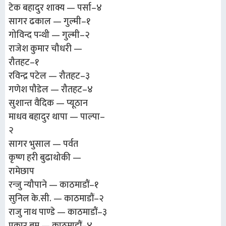
टेक बहादुर शाक्य — पर्सा–४
सागर ढकाल — गुल्मी–१
गोविन्द पन्थी — गुल्मी–२
राजेश कुमार चौधरी —
रौतहट–१
रविन्द्र पटेल — रौतहट–३
गणेश पौडेल — रौतहट–४
सुशान्त वैदिक — प्यूठान
माधव बहादुर थापा — पाल्पा–
२
सागर भुसाल — पर्वत
कृष्ण हरी बुढाथोकी —
रामेछाप
रन्जु न्यौपाने — काठमाडौं–१
सुनिल के.सी. — काठमाडौं–२
राजु नाथ पाण्डे — काठमाडौं–३
पुकार बम — काठमाडौं–४