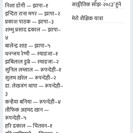
साङ्गीतिक साँझ-२०८३’ हुने
निशा डाँगी — झापा–१
इन्दिरा राना मगर — झापा–२
मेरो शैक्षिक यात्रा
प्रकाश पाठक — झापा–३
शम्भु प्रसाद ढकाल — झापा–
४
बालेन्द्र शाह — झापा–५
धनन्जय रेग्मी — स्याङजा–१
झबिलाल डुम्रे — स्याङजा–२
सुनिल लम्साल — रूपन्देही–१
सुलभ खरेल — रूपन्देही–२
डा. लेखजंग थापा — रूपन्देही–
३
कन्हैया बनिया — रूपन्देही–४
तौफिक अहमद खान —
रूपन्देही–५
हरि ढकाल — चितवन–१