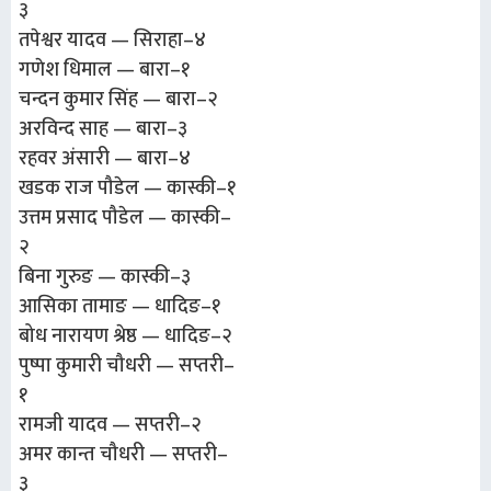
३
तपेश्वर यादव — सिराहा–४
गणेश धिमाल — बारा–१
चन्दन कुमार सिंह — बारा–२
अरविन्द साह — बारा–३
रहवर अंसारी — बारा–४
खडक राज पौडेल — कास्की–१
उत्तम प्रसाद पौडेल — कास्की–
२
बिना गुरुङ — कास्की–३
आसिका तामाङ — धादिङ–१
बोध नारायण श्रेष्ठ — धादिङ–२
पुष्पा कुमारी चौधरी — सप्तरी–
१
रामजी यादव — सप्तरी–२
अमर कान्त चौधरी — सप्तरी–
३