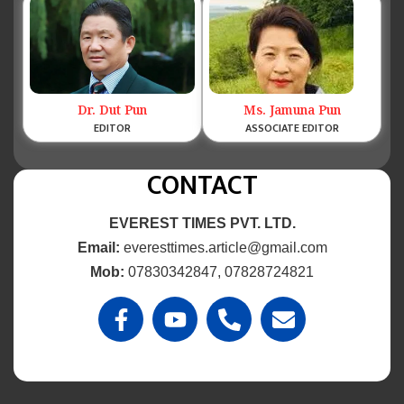
Dr. Dut Pun
Ms. Jamuna Pun
EDITOR
ASSOCIATE EDITOR
CONTACT
EVEREST TIMES PVT. LTD.
Email:
everesttimes.article@gmail.com
Mob:
07830342847, 07828724821