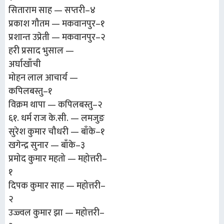
सिताराम साह — सप्तरी–४
प्रकाश गौतम — मकवानपुर–१
प्रशान्त उप्रेती — मकवानपुर–२
हरी प्रसाद भुसाल —
अर्घाखाँची
मोहन लाल आचार्य —
कपिलबस्तु–१
विक्रम थापा — कपिलबस्तु–२
६१. धर्म राज के.सी. — लमजुङ
सुरेश कुमार चौधरी — बाँके–१
खगेन्द्र सुनार — बाँके–३
प्रमोद कुमार महतो — महोत्तरी–
१
दिपक कुमार साह — महोत्तरी–
२
उज्ज्वल कुमार झा — महोत्तरी–