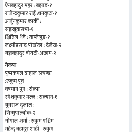
ऐनबहादुर महर : बझाङ-१
राजेन्द्रकुमार राई :धनकुटा-१
अर्जुनकुमार कार्की :
सङ्खुवासभा-१
क्षितिज थेवे : ताप्लेजुङ-१
लक्ष्मीप्रसाद पोखरेल : दैलेख-२
यज्ञबहादुर बोगटी-अछाम-२
नेकपा
पुष्पकमल दाहाल ‘प्रचण्ड’
:रुकुम पूर्व
वर्षमान पुन : रोल्पा
रमेशकुमार मल्ल : सल्यान-१
युवराज दुलाल :
सिन्धुपाल्चोक-२
गोपाल शर्मा : रुकुम पश्चिम
महेन्द् बहादुर शाही : रुकुम