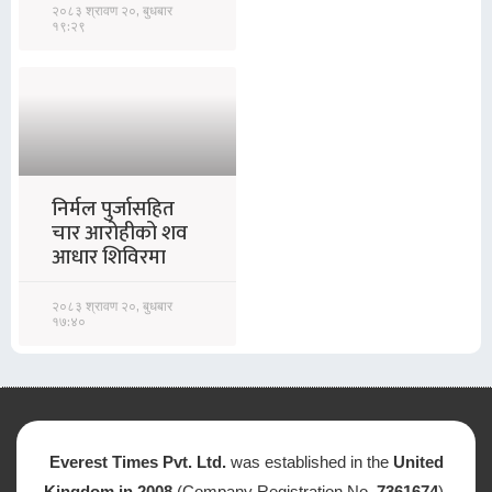
२०८३ श्रावण २०, बुधबार
१९:२९
निर्मल पुर्जासहित
चार आरोहीको शव
आधार शिविरमा
२०८३ श्रावण २०, बुधबार
१७:४०
Everest Times Pvt. Ltd.
was established in the
United
Kingdom in 2008
(Company Registration No.
7361674
).