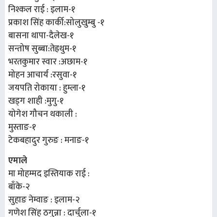
निश्कल राई : इलाम-१
प्रकाश सिंह कार्की:सोलुखुम्बु -१
बासना थापा-दैलेख-१
सन्तोष सुब्बा:तेह्रथुम-१
भरतकुमार स्वार :अछाम-१
मोहन आचार्य :रसुवा-१
जयपति रोकाया : हुम्ला-१
खड्ग शाही :मुगु-१
योगेश गौचन थकाली :
मुस्ताङ-१
टेकबहादुर गुरुङ : मनाङ-१
एमाले
मा मोहम्मद इस्तियाक राई :
बाँके-२
सुहाङ नेम्वाङ : इलाम-२
गणेश सिंह ठगुन्ना : दार्चुला-१