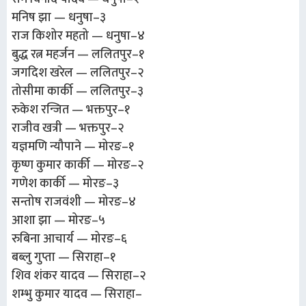
मनिष झा — धनुषा–३
राज किशोर महतो — धनुषा–४
बुद्ध रत्न महर्जन — ललितपुर–१
जगदिश खरेल — ललितपुर–२
तोसीमा कार्की — ललितपुर–३
रुकेश रन्जित — भक्तपुर–१
राजीव खत्री — भक्तपुर–२
यज्ञमणि न्यौपाने — मोरङ–१
कृष्ण कुमार कार्की — मोरङ–२
गणेश कार्की — मोरङ–३
सन्तोष राजवंशी — मोरङ–४
आशा झा — मोरङ–५
रुबिना आचार्य — मोरङ–६
बब्लु गुप्ता — सिराहा–१
शिव शंकर यादव — सिराहा–२
शम्भु कुमार यादव — सिराहा–