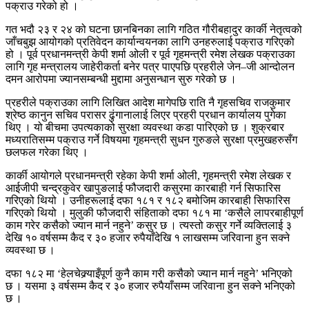
पक्राउ गरेको हो ।
गत भदौ २३ र २४ को घटना छानबिनका लागि गठित गौरीबहादुर कार्की नेतृत्वको
जाँचबुझ आयोगको प्रतिवेदन कार्यान्वयनका लागि उनहरुलाई पक्राउ गरिएको
हो । पूर्व प्रधानमन्त्री केपी शर्मा ओली र पूर्व गृहमन्त्री रमेश लेखक पक्राउका
लागि गृह मन्त्रालय जाहेरीकर्ता बनेर पत्र पाएपछि प्रहरीले जेन–जी आन्दोलन
दमन आरोपमा ज्यानसम्बन्धी मुद्दामा अनुसन्धान सुरु गरेको छ ।
प्रहरीले पक्राउका लागि लिखित आदेश मागेपछि राति नै गृहसचिव राजकुमार
श्रेष्ठ कानुन सचिव परासर ढुंगानालाई लिएर प्रहरी प्रधान कार्यालय पुगेका
थिए । यो बीचमा उपत्यकाको सुरक्षा व्यवस्था कडा पारिएको छ । शुक्रबार
मध्यरातिसम्म पक्राउ गर्ने विषयमा गृहमन्त्री सुधन गुरुङले सुरक्षा प्रमुखहरुसँग
छलफल गरेका थिए ।
कार्की आयोगले प्रधानमन्त्री रहेका केपी शर्मा ओली, गृहमन्त्री रमेश लेखक र
आईजीपी चन्द्रकुवेर खापुङलाई फौजदारी कसुरमा कारबाही गर्न सिफारिस
गरिएको थियो । उनीहरूलाई दफा १८१ र १८२ बमोजिम कारबाही सिफारिस
गरिएको थियो । मुलुकी फौजदारी संहिताको दफा १८१ मा ‘कसैले लापरबाहीपूर्ण
काम गरेर कसैको ज्यान मार्न नहुने’ कसुर छ । त्यस्तो कसुर गर्ने व्यक्तिलाई ३
देखि १० वर्षसम्म कैद र ३० हजार रुपैयाँदेखि १ लाखसम्म जरिवाना हुन सक्ने
व्यवस्था छ ।
दफा १८२ मा ‘हेलचेक्र्याइँपूर्ण कुनै काम गरी कसैको ज्यान मार्न नहुने’ भनिएको
छ । यसमा ३ वर्षसम्म कैद र ३० हजार रुपैयाँसम्म जरिवाना हुन सक्ने भनिएको
छ ।