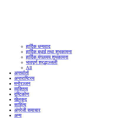
हार्दिक धन्यवाद
हार्दिक बधाई तथा शुभकामना
हार्दिक मंगलमय शुभकामना
भावपूर्ण श्रद्धाञ्जली
All
अन्तर्वार्ता
अन्तराष्ट्रिय
मनोरञ्जन
व्यक्तित्व
दृष्टिकोण
खेलकुद
साहित्य
अंग्रेजी समाचार
अन्य