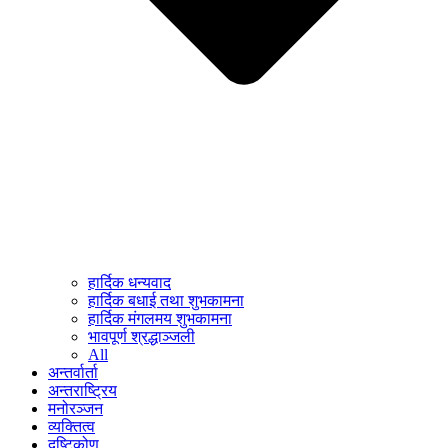
हार्दिक धन्यवाद
हार्दिक बधाई तथा शुभकामना
हार्दिक मंगलमय शुभकामना
भावपूर्ण श्रद्धाञ्जली
All
अन्तर्वार्ता
अन्तराष्ट्रिय
मनोरञ्जन
व्यक्तित्व
दृष्टिकोण