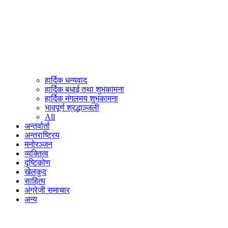
हार्दिक धन्यवाद
हार्दिक बधाई तथा शुभकामना
हार्दिक मंगलमय शुभकामना
भावपूर्ण श्रद्धाञ्जली
All
अन्तर्वार्ता
अन्तराष्ट्रिय
मनोरञ्जन
व्यक्तित्व
दृष्टिकोण
खेलकुद
साहित्य
अंग्रेजी समाचार
अन्य