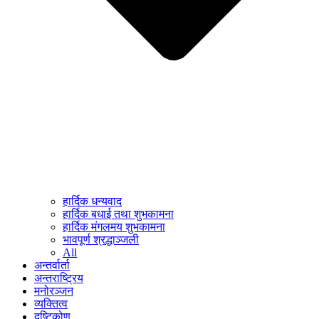
हार्दिक धन्यवाद
हार्दिक बधाई तथा शुभकामना
हार्दिक मंगलमय शुभकामना
भावपूर्ण श्रद्धाञ्जली
All
अन्तर्वार्ता
अन्तराष्ट्रिय
मनोरञ्जन
व्यक्तित्व
दृष्टिकोण