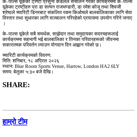
के–पाल्स यूकेकी ट्रष्टी प्रसुना कडेलले संचालन गरेको कार्यक्रममा के–पाल्स
यूकेका ट्रष्टीहरु प्रा डा सत्यन राजभण्डारी, डा रमेश कोजु तथा शिवजी
श्रेष्ठले च्यारिटी डिनरबाट संकलित रकम किओचले बालबालिकाका लागि सेवा
विस्तार तथा सुधारका लागि सञ्चालन गरिरहेको प्रयासमा उपयोग गरिने जनाए
।
के–पाल्स यूकेले सबै समर्थक, साझेदार तथा समुदायका सदस्यहरूलाई
कार्यक्रममा सहभागी भई बालबालिका र तिनका परिवारहरूको जीवनमा
सकारात्मक परिवर्तन ल्याउन योगदान दिन आह्वान गरेको छ।
च्यारिटी कार्यक्रमको विवरण:
मिति: शनिबार, १८ अप्रिल २०२६
स्थान: Blue Room Sports Venue, Harrow, London HA2 6LY
समय: बेलुका ५:३० बजे देखि।
SHARE:
हाम्रो टीम