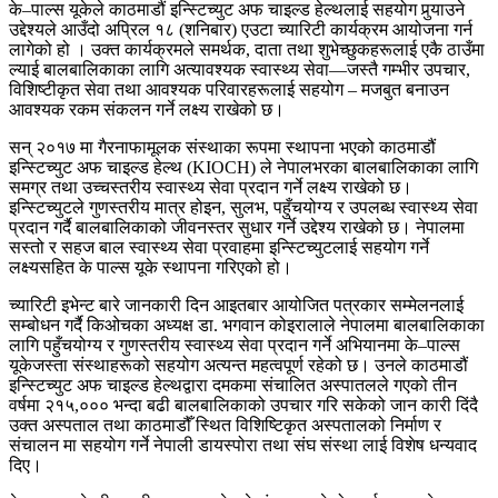
के–पाल्स यूकेले काठमाडौं इन्स्टिच्युट अफ चाइल्ड हेल्थलाई सहयोग पुर्‍याउने
उद्देश्यले आउँदो अप्रिल १८ (शनिबार) एउटा च्यारिटी कार्यक्रम आयोजना गर्न
लागेको हो । उक्त कार्यक्रमले समर्थक, दाता तथा शुभेच्छुकहरूलाई एकै ठाउँमा
ल्याई बालबालिकाका लागि अत्यावश्यक स्वास्थ्य सेवा—जस्तै गम्भीर उपचार,
विशिष्टीकृत सेवा तथा आवश्यक परिवारहरूलाई सहयोग – मजबुत बनाउन
आवश्यक रकम संकलन गर्ने लक्ष्य राखेको छ।
सन् २०१७ मा गैरनाफामूलक संस्थाका रूपमा स्थापना भएको काठमाडौं
इन्स्टिच्युट अफ चाइल्ड हेल्थ (KIOCH) ले नेपालभरका बालबालिकाका लागि
समग्र तथा उच्चस्तरीय स्वास्थ्य सेवा प्रदान गर्ने लक्ष्य राखेको छ।
इन्स्टिच्युटले गुणस्तरीय मात्र होइन, सुलभ, पहुँचयोग्य र उपलब्ध स्वास्थ्य सेवा
प्रदान गर्दै बालबालिकाको जीवनस्तर सुधार गर्ने उद्देश्य राखेको छ। नेपालमा
सस्तो र सहज बाल स्वास्थ्य सेवा प्रवाहमा इन्स्टिच्युटलाई सहयोग गर्ने
लक्ष्यसहित के पाल्स यूके स्थापना गरिएको हो।
च्यारिटी इभेन्ट बारे जानकारी दिन आइतबार आयोजित पत्रकार सम्मेलनलाई
सम्बोधन गर्दै किओचका अध्यक्ष डा. भगवान कोइरालाले नेपालमा बालबालिकाका
लागि पहुँचयोग्य र गुणस्तरीय स्वास्थ्य सेवा प्रदान गर्ने अभियानमा के–पाल्स
यूकेजस्ता संस्थाहरूको सहयोग अत्यन्त महत्वपूर्ण रहेको छ। उनले काठमाडौं
इन्स्टिच्युट अफ चाइल्ड हेल्थद्वारा दमकमा संचालित अस्पातलले गएको तीन
वर्षमा २१५,००० भन्दा बढी बालबालिकाको उपचार गरि सकेको जान कारी दिंदै
उक्त अस्पताल तथा काठमाडौँ स्थित विशिष्टिकृत अस्पतालको निर्माण र
संचालन मा सहयोग गर्ने नेपाली डायस्पोरा तथा संघ संस्था लाई विशेष धन्यवाद
दिए।