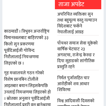
ताजा अपडेट
अपरिचित व्यक्तिका सुन
तथा बहुमूल्य वस्तु नल्याउन
विदेशबाट फर्कने
काठमाडौं । त्रिभुवन अन्तर्राष्ट्रिय
नेपालीलाई आग्रह
विमानस्थलबाट बाहिरएको ३३
पाँचथर समाज सेवा यूकेको
किलो सुन प्रकरणमा
वार्षिक भेटघाट २३
पूर्वडिआईजी गोविन्द
अगस्टमा, राजेन्द्र केरुङ र
निरौलालाई नियन्त्रणमा
दिपा सुहाङको सांगीतिक
लिइएको छ ।
प्रस्तुति रहने
गृह मन्त्रालयले गठन गरेको
निर्मल पुर्जासहित चार
विशेष छानबिन टोलीले
आरोहीको शव आधार
आइतबार बयान लिइसकेपछि
शिविरमा
उनलाई नियन्त्रणमा लिइएको हो
। स्रोतका अनुसार पूर्वडिआईजी
विश्व आदिवासी दिवसको
निरौलालाई प्रहरी वृत्त बानेश्वरमा