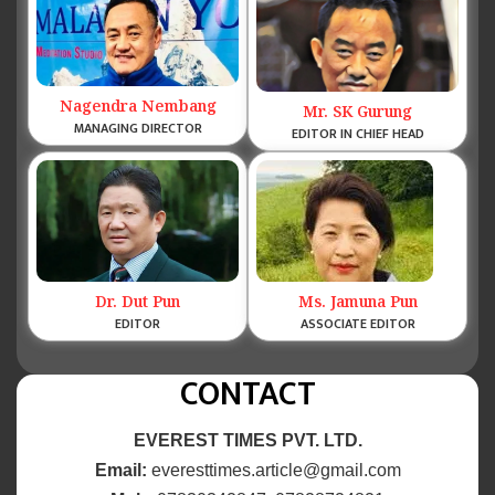
Nagendra Nembang
Mr. SK Gurung
MANAGING DIRECTOR
EDITOR IN CHIEF HEAD
Dr. Dut Pun
Ms. Jamuna Pun
EDITOR
ASSOCIATE EDITOR
CONTACT
EVEREST TIMES PVT. LTD.
Email:
everesttimes.article@gmail.com