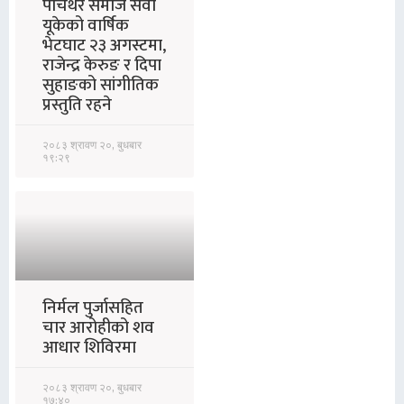
पाँचथर समाज सेवा
यूकेको वार्षिक
भेटघाट २३ अगस्टमा,
राजेन्द्र केरुङ र दिपा
सुहाङको सांगीतिक
प्रस्तुति रहने
२०८३ श्रावण २०, बुधबार
१९:२९
निर्मल पुर्जासहित
चार आरोहीको शव
आधार शिविरमा
२०८३ श्रावण २०, बुधबार
१७:४०