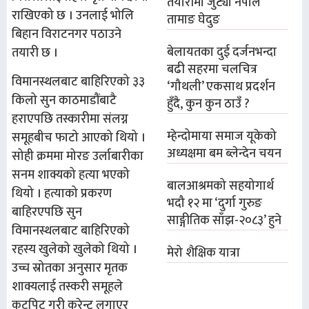
तयारीमा जुट्यो नेपाल
राखिएको छ । उनलाई भोलि
तामाङ घेदुङ
बिहान विराटनगर पठाउने
बेलायतका दुई दर्जनभन्दा
तयारी छ ।
बढी सहरमा चलचित्र
विमानस्थलबाट बाहिरिएको ३३
‘गौथली’ एकसाथ प्रदर्शन
किलो सुन काठमाडौंबाटै
हुँदै, कुन कुन ठाउँ ?
हराएपछि तस्कारीमा संलग्न
म्हेन्दोमाया समाज यूकेको
समूहबीच फाटो आएको थियो ।
अध्यक्षमा बम ब्लेन्देन चयन
सोही क्रममा मोरङ उर्लाबारीका
सनम शाक्यको हत्या भएको
बालआश्रमको सहयोगार्थ
थियो । हत्याको प्रकरण
भदौ १२ मा ‘दुर्गा गुरुङ
बाहिरएपछि सुन
साङ्गीतिक साँझ-२०८३’ हुने
विमानस्थलबाट बाहिरिएको
रहस्य खुलेको खुलेको थियो ।
मेरो शैक्षिक यात्रा
उच्च स्रोतका अनुसार मृतक
शाक्यलाई तस्करी समूहले
कुटपिट गरी करेन्ट लगाएर