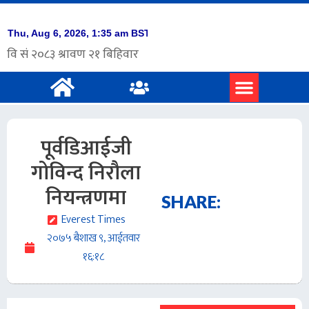
प्रमुख समाचार
अंग्रेजी समाचार
पूर्वडिआईजी
गोविन्द निरौला
नियन्त्रणमा
SHARE:
Everest Times
२०७५ बैशाख ९, आईतवार
१६:१८