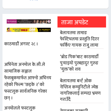
ताजा अपडेट
बेलायतमा तामाङ
फेस्टिभलमा प्रस्तुति दिएर
काठमाडौं अगस्ट २८ ।
फर्किए गायक राजुु लामा
‘ब्रोड पिक’बाट काठमाडौँ
पुर्‍याइयो पुरबहादुर गुरुङ
अभिनेता अनमोल के.सी.ले
‘युक्त’को शव
सामाजिक सञ्जाल
फेसबुकमार्फत आफ्नो अभिनय
बेलायतमा बर्न्ट ओक
रहेको फिल्म ‘छड्के २’ को
नेप्लिज कम्युनिटीले ज्येष्ठ
फस्टलुक सार्वजनिक गरेका
नागरिकलाई सम्पदा भ्रमण
छन् ।
गराउँदै
अनमोलले फस्टलुक