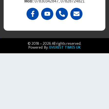
Mob:
07830342847, 07828724821
© 2018 – 2026 All rights reserved.
Powered By:
EVEREST TIMES UK