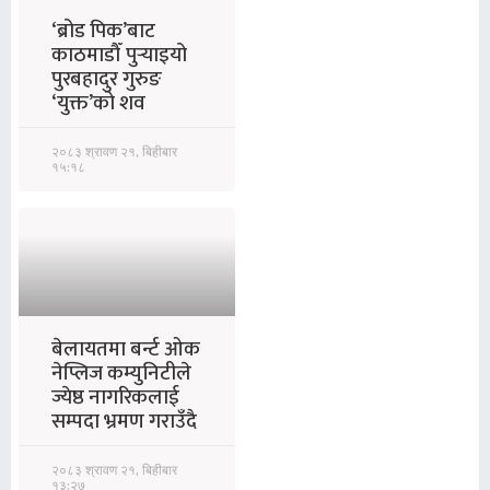
‘ब्रोड पिक’बाट
काठमाडौँ पुर्‍याइयो
पुरबहादुर गुरुङ
‘युक्त’को शव
२०८३ श्रावण २१, बिहीबार
१५:१८
बेलायतमा बर्न्ट ओक
नेप्लिज कम्युनिटीले
ज्येष्ठ नागरिकलाई
सम्पदा भ्रमण गराउँदै
२०८३ श्रावण २१, बिहीबार
१३:२७