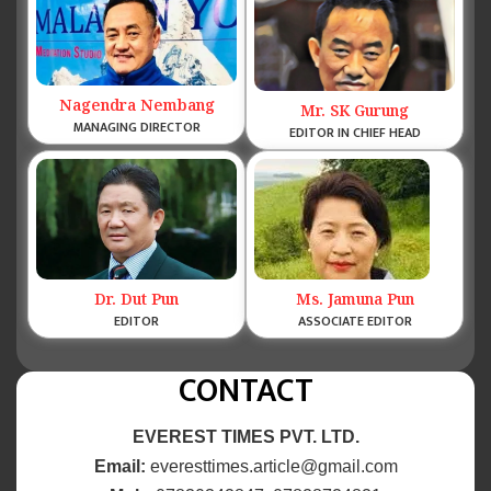
Nagendra Nembang
Mr. SK Gurung
MANAGING DIRECTOR
EDITOR IN CHIEF HEAD
Dr. Dut Pun
Ms. Jamuna Pun
EDITOR
ASSOCIATE EDITOR
CONTACT
EVEREST TIMES PVT. LTD.
Email:
everesttimes.article@gmail.com