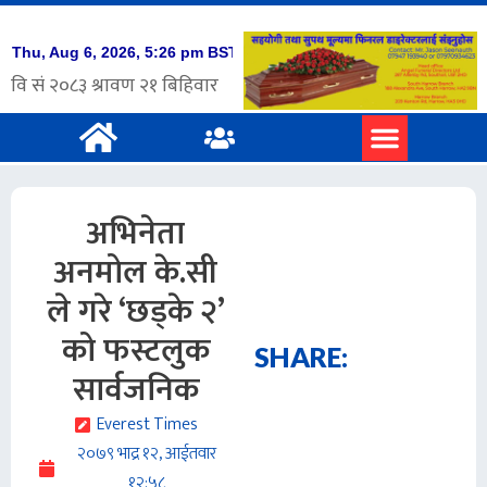
अभिनेता
अनमोल के.सी
ले गरे ‘छड्के २’
को फस्टलुक
SHARE:
सार्वजनिक
Everest Times
२०७९ भाद्र १२, आईतवार
१२:५८