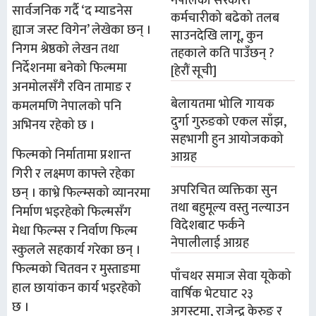
नेपालका सरकारी
सार्वजनिक गर्दै ‘द म्याडनेस
कर्मचारीको बढेको तलब
ह्याज जस्ट विगेन’ लेखेका छन् ।
साउनदेखि लागू, कुन
निगम श्रेष्ठको लेखन तथा
तहकाले कति पाउँछन् ?
निर्देशनमा बनेको फिल्ममा
[हेरौं सूची]
अनमोलसँगै रविन तामाङ र
बेलायतमा भोलि गायक
कमलमणि नेपालको पनि
दुर्गा गुरुङको एकल साँझ,
अभिनय रहेको छ ।
सहभागी हुन आयोजकको
फिल्मको निर्मातामा प्रशान्त
आग्रह
गिरी र लक्ष्मण काफ्ले रहेका
अपरिचित व्यक्तिका सुन
छन् । काभ्रे फिल्म्सको व्यानरमा
तथा बहुमूल्य वस्तु नल्याउन
निर्माण भइरहेको फिल्मसँग
विदेशबाट फर्कने
मेधा फिल्म्स र निर्वाण फिल्म
नेपालीलाई आग्रह
स्कुलले सहकार्य गरेका छन् ।
फिल्मको चितवन र मुस्ताङमा
पाँचथर समाज सेवा यूकेको
हाल छायांकन कार्य भइरहेको
वार्षिक भेटघाट २३
छ ।
अगस्टमा, राजेन्द्र केरुङ र