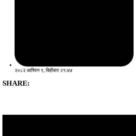
२०८२ आश्विन ९, बिहीबार २१:४७
SHARE: