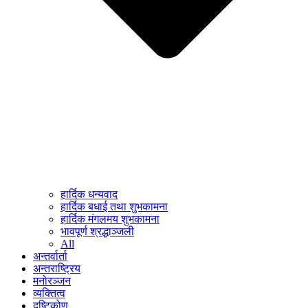
हार्दिक धन्यवाद
हार्दिक बधाई तथा शुभकामना
हार्दिक मंगलमय शुभकामना
भावपूर्ण श्रद्धाञ्जली
All
अन्तर्वार्ता
अन्तराष्ट्रिय
मनोरञ्जन
व्यक्तित्व
दृष्टिकोण