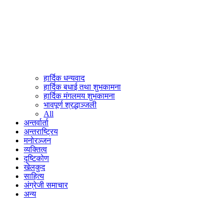
हार्दिक धन्यवाद
हार्दिक बधाई तथा शुभकामना
हार्दिक मंगलमय शुभकामना
भावपूर्ण श्रद्धाञ्जली
All
अन्तर्वार्ता
अन्तराष्ट्रिय
मनोरञ्जन
व्यक्तित्व
दृष्टिकोण
खेलकुद
साहित्य
अंग्रेजी समाचार
अन्य