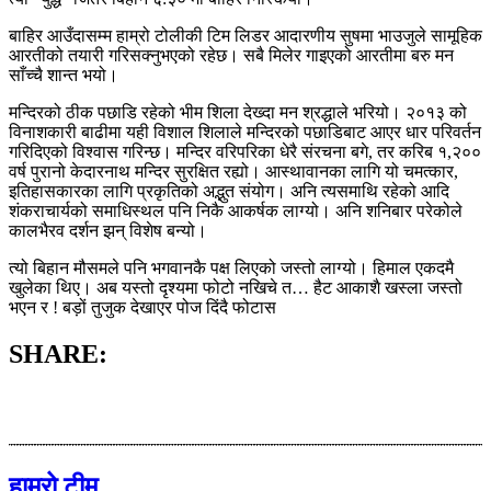
बाहिर आउँदासम्म हाम्रो टोलीकी टिम लिडर आदारणीय सुषमा भाउजुले सामूहिक
आरतीको तयारी गरिसक्नुभएको रहेछ। सबै मिलेर गाइएको आरतीमा बरु मन
साँच्चै शान्त भयो।
मन्दिरको ठीक पछाडि रहेको भीम शिला देख्दा मन श्रद्धाले भरियो। २०१३ को
विनाशकारी बाढीमा यही विशाल शिलाले मन्दिरको पछाडिबाट आएर धार परिवर्तन
गरिदिएको विश्वास गरिन्छ। मन्दिर वरिपरिका धेरै संरचना बगे, तर करिब १,२००
वर्ष पुरानो केदारनाथ मन्दिर सुरक्षित रह्यो। आस्थावानका लागि यो चमत्कार,
इतिहासकारका लागि प्रकृतिको अद्भुत संयोग। अनि त्यसमाथि रहेको आदि
शंकराचार्यको समाधिस्थल पनि निकै आकर्षक लाग्यो। अनि शनिबार परेकोले
कालभैरव दर्शन झन् विशेष बन्यो।
त्यो बिहान मौसमले पनि भगवानकै पक्ष लिएको जस्तो लाग्यो। हिमाल एकदमै
खुलेका थिए। अब यस्तो दृश्यमा फोटो नखिचे त… हैट आकाशै खस्ला जस्तो
भएन र ! बड़ों तुजुक देखाएर पोज दिंदै फोटास
SHARE:
हाम्रो टीम