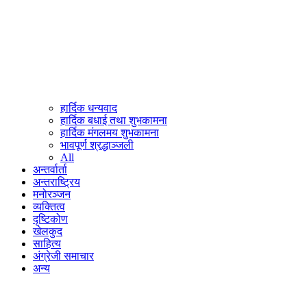
हार्दिक धन्यवाद
हार्दिक बधाई तथा शुभकामना
हार्दिक मंगलमय शुभकामना
भावपूर्ण श्रद्धाञ्जली
All
अन्तर्वार्ता
अन्तराष्ट्रिय
मनोरञ्जन
व्यक्तित्व
दृष्टिकोण
खेलकुद
साहित्य
अंग्रेजी समाचार
अन्य