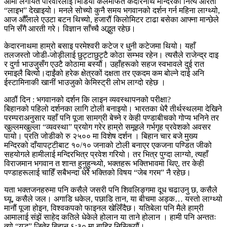
आमा लगायत परिवारलाई भिडियो कलमार्फत केदारनाथ मन्दिरको नित्य आरती
“लाइभ” देखाइयो। मनले सोच्यो कुनै समय भगवानको दर्शन गर्न महिना लाग्थ्यो,
आज औँलाले एउटा बटन थिच्यो, हजारौं किलोमिटर टाढा बसेका आफ्ना मान्छेले
पनि सँगै आरती गरे। विज्ञान साँच्चै अद्भुत रहेछ।
केदारनाथमा हाम्रो बसाइ परमेश्वरी कटेज र धुनी कटेजमा थियो। यहाँ
तलजस्तो जोडी-जोड़ीलाई छुट्टाछुट्टै कोठा सम्भव रहेन। त्यसैले राजेन्द्र दाइ
र दुर्गा भाउजुसँग एउटै कोठामा बस्यौं। उहाँहरूको सहज स्वभावले दुई रात
रमाइलै बित्यो।दाईंको हरेक क्षेत्रकों दक्षता तर एकदम कम बोल्ने दाई अनि
ईस्टामिनाकी खानीं भाउजुको केमिस्ट्री लोभ लाग्दो रहेछ ।
आठौं दिन : भगवानको दर्शन कि लाइन व्यवस्थापनको परीक्षा?
बिहानको पहिलो दर्शनका लागि टोली बनाइयो। भारतका धेरै तीर्थस्थलमा देखिने
परम्पराअनुसार यहाँ पनि पूजा सामग्री बेच्ने र केही पण्डाबीचको गोप्य भनिने तर
खुल्लमखुल्ला “व्यवस्था” प्रयोग गरेर हाम्रो समूहले गर्भगृह प्रवेशको अवसर
पायो। प्रति जोडीको रु २५०० मा विशेष दर्शन । बिहान चार बजे मुख्य
मन्दिरको दाँयापट्टीबाट १०/१० जनाको टोली बनाएर एकजना पण्डित जीको
सहयोगले हामीलाई मन्दिरभित्र प्रवेश गरियो। तर भित्र पुग्दा लाग्यो, त्यहाँ
विराजमान भगवान त शान्त हुनुहुन्थ्यो, भक्तहरू भक्तिभावमा थिए, तर केही
पण्डाहरूलाई चाहिँ सबैभन्दा धेरै भक्तिको विषय “जेब गरम” नै रहेछ।
यता भक्तजनहरुमा पनि कसैले जसरी पनि शिवलिङ्गमा दूध चढाउनु छ, कसैले
घ्यू, कसैले जल। अगाडि धकेल, पछाडि तान, या बीचमा अड्क… यस्तो लाग्थ्यो
मानौं पूजा होइन, विश्वकपको फाइनल खेलिँदैछ। यतिबेला पनि मैले हाम्री
आमालाई संझें साहेद कतिले धेकेले होलान या ताने होलान । हामी पनि अन्ततः
त्यो “युद्ध” जितेर बिहान ६:३० मा बाहिर निस्कियौं।