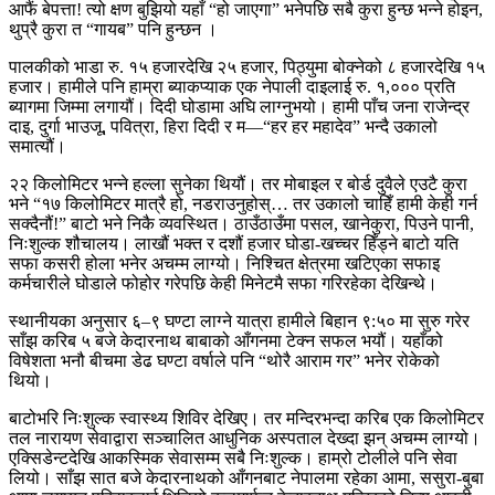
आफैं बेपत्ता! त्यो क्षण बुझियो यहाँ “हो जाएगा” भनेपछि सबै कुरा हुन्छ भन्ने होइन,
थुप्रै कुरा त “गायब” पनि हुन्छन ।
पालकीको भाडा रु. १५ हजारदेखि २५ हजार, पिठ्युमा बोक्नेको ८ हजारदेखि १५
हजार। हामीले पनि हाम्रा ब्याकप्याक एक नेपाली दाइलाई रु. १,००० प्रति
ब्यागमा जिम्मा लगायौं। दिदी घोडामा अघि लाग्नुभयो। हामी पाँच जना राजेन्द्र
दाइ, दुर्गा भाउजू, पवित्रा, हिरा दिदी र म—“हर हर महादेव” भन्दै उकालो
समात्यौं।
२२ किलोमिटर भन्ने हल्ला सुनेका थियौं। तर मोबाइल र बोर्ड दुवैले एउटै कुरा
भने “१७ किलोमिटर मात्रै हो, नडराउनुहोस्… तर उकालो चाहिँ हामी केही गर्न
सक्दैनौं!” बाटो भने निकै व्यवस्थित। ठाउँठाउँमा पसल, खानेकुरा, पिउने पानी,
निःशुल्क शौचालय। लाखौं भक्त र दशौं हजार घोडा-खच्चर हिँड्ने बाटो यति
सफा कसरी होला भनेर अचम्म लाग्यो। निश्चित क्षेत्रमा खटिएका सफाइ
कर्मचारीले घोडाले फोहोर गरेपछि केही मिनेटमै सफा गरिरहेका देखिन्थे।
स्थानीयका अनुसार ६–९ घण्टा लाग्ने यात्रा हामीले बिहान ९:५० मा सुरु गरेर
साँझ करिब ५ बजे केदारनाथ बाबाको आँगनमा टेक्न सफल भयौं। यहाँको
विषेशता भनौ बीचमा डेढ घण्टा वर्षाले पनि “थोरै आराम गर” भनेर रोकेको
थियो।
बाटोभरि निःशुल्क स्वास्थ्य शिविर देखिए। तर मन्दिरभन्दा करिब एक किलोमिटर
तल नारायण सेवाद्वारा सञ्चालित आधुनिक अस्पताल देख्दा झन् अचम्म लाग्यो।
एक्सिडेन्टदेखि आकस्मिक सेवासम्म सबै निःशुल्क। हाम्रो टोलीले पनि सेवा
लियो। साँझ सात बजे केदारनाथको आँगनबाट नेपालमा रहेका आमा, ससुरा-बुबा