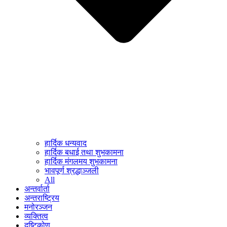
हार्दिक धन्यवाद
हार्दिक बधाई तथा शुभकामना
हार्दिक मंगलमय शुभकामना
भावपूर्ण श्रद्धाञ्जली
All
अन्तर्वार्ता
अन्तराष्ट्रिय
मनोरञ्जन
व्यक्तित्व
दृष्टिकोण