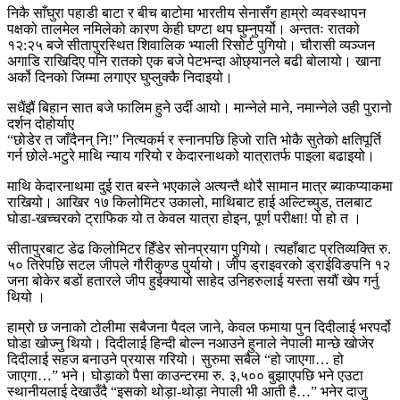
निकै साँघुरा पहाडी बाटा र बीच बाटोमा भारतीय सेनासँग हाम्रो व्यवस्थापन
पक्षको तालमेल नमिलेको कारण केही घण्टा थप घुम्नुपर्यो। अन्ततः रातको
१२:२५ बजे सीतापुरस्थित शिवालिक भ्याली रिसोर्ट पुगियो। चौरासी व्यञ्जन
अगाडि राखिदिए पनि रातको एक बजे पेटभन्दा ओछ्यानले बढी बोलायो। खाना
अर्को दिनको जिम्मा लगाएर घुप्लुक्कै निदाइयो।
सधैंझैं बिहान सात बजे फालिम हुने उर्दी आयो। मान्नेले माने, नमान्नेले उही पुरानो
दर्शन दोहोर्याए
“छोडेर त जाँदैनन् नि!” नित्यकर्म र स्नानपछि हिजो राति भोकै सुतेको क्षतिपूर्ति
गर्न छोले-भटुरे माथि न्याय गरियो र केदारनाथको यात्रातर्फ पाइला बढाइयो।
माथि केदारनाथमा दुई रात बस्ने भएकाले अत्यन्तै थोरै सामान मात्र ब्याकप्याकमा
राखियो। आखिर १७ किलोमिटर उकालो, माथिबाट हाई अल्टिच्युड, तलबाट
घोडा-खच्चरको ट्राफिक यो त केवल यात्रा होइन, पूर्ण परीक्षा! पो हो त ।
सीतापुरबाट डेढ किलोमिटर हिँडेर सोनप्रयाग पुगियो। त्यहाँबाट प्रतिव्यक्ति रु.
५० तिरेपछि सटल जीपले गौरीकुण्ड पुर्यायो। जीप ड्राइवरको ड्राईविङपनि १२
जना बोकेर बडों हतारले जीप हुईक्यायो साहेद उनिहरुलाई यस्ता सयौं खेप गर्नु
थियो ।
हाम्रो छ जनाको टोलीमा सबैजना पैदल जाने, केवल फमाया पुन दिदीलाई भरपर्दो
घोडा खोज्नु थियो। दिदीलाई हिन्दी बोल्न नआउने हुनाले नेपाली मान्छे खोजेर
दिदीलाई सहज बनाउने प्रयास गरियो। सुरुमा सबैले “हो जाएगा… हो
जाएगा…” भने। घोड़ाको पैसा काउन्टरमा रु. ३,५०० बुझाएपछि भने एउटा
स्थानीयलाई देखाउँदै “इसको थोड़ा-थोड़ा नेपाली भी आती है…” भनेर दाजु