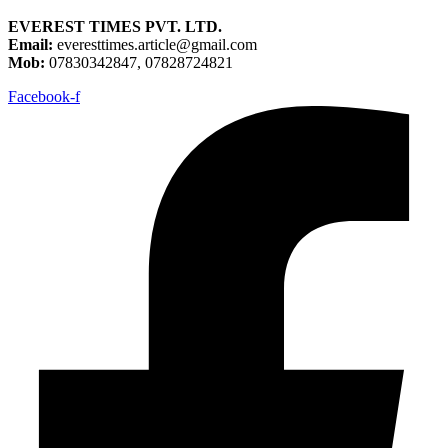
EVEREST TIMES PVT. LTD.
Email:
everesttimes.article@gmail.com
Mob:
07830342847, 07828724821
Facebook-f