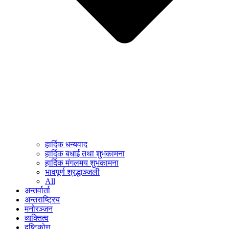
हार्दिक धन्यवाद
हार्दिक बधाई तथा शुभकामना
हार्दिक मंगलमय शुभकामना
भावपूर्ण श्रद्धाञ्जली
All
अन्तर्वार्ता
अन्तराष्ट्रिय
मनोरञ्जन
व्यक्तित्व
दृष्टिकोण