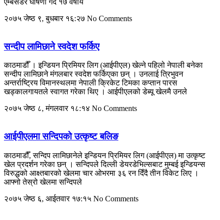
एम्बेसडर घोषणा गर्दै १७ वर्षीय
२०७५ जेष्ठ ९, बुधबार १६:२७
No Comments
सन्दीप लामिछाने स्वदेश फर्किए
काठमाडौँ । इन्डियन प्रिमियर लिग (आईपीएल) खेल्ने पहिलो नेपाली बनेका
सन्दीप लामिछाने म‌ंगलबार स्वदेश फर्किएका छन् । उनलाई त्रिभुवन
अन्तर्राष्ट्रिय विमानस्थलमा नेपाली क्रिकेट टिमका कप्तान पारस
खड्कालगायतले स्वागत गरेका थिए । आईपीएलको डेब्यू खेलमै उनले
२०७५ जेष्ठ ८, मंगलवार १८:१४
No Comments
आईपीएलमा सन्दिपको उत्कृष्ट बलिङ
काठमाडौँ, सन्दिप लामिछानेले इन्डियन प्रिमियर लिग (आईपीएल) मा उत्कृष्ट
खेल प्रदर्शन गरेका छन् । सन्दिपले दिल्ली डेयरडेभिल्सबाट मुम्बई इन्डियन्स
विरुद्धको आक्ष्तबारको खेलमा चार ओभरमा ३६ रन दिँदै तीन विकेट लिए ।
आफ्नो तेस्रो खेलमा सन्दिपले
२०७५ जेष्ठ ६, आईतवार १७:१५
No Comments