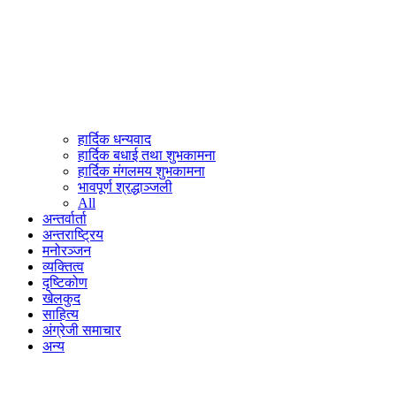
हार्दिक धन्यवाद
हार्दिक बधाई तथा शुभकामना
हार्दिक मंगलमय शुभकामना
भावपूर्ण श्रद्धाञ्जली
All
अन्तर्वार्ता
अन्तराष्ट्रिय
मनोरञ्जन
व्यक्तित्व
दृष्टिकोण
खेलकुद
साहित्य
अंग्रेजी समाचार
अन्य