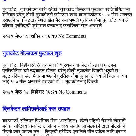
नुवाकोट, नुवाकोटमा जारी रहेको ‘नुवाकोट गोल्डकप फुटबल प्रतियोगिता’मा
शनिबार घरेलु टोली नुवाकोटले फ्रेण्डस क्लब काठमाडौलाई ५–० गोल अन्तरले
हराएको छ । बट्टारस्थित खेल मैदानमा भएको प्रतिस्पर्धामा नुवाकोट–११ ले
बलियो प्रतिद्वन्द्वी फ्रेण्डस क्लबलाई फराकिलो गोल अन्तरले
२०७५ जेष्ठ १९, शनिबार १६:१७
No Comments
नुवाकोट गोल्डकप फुटबल शुरु
नुवाकोट, बिहीबारदेखि शुरु भएको ‘प्रथम नुवाकोट गोल्डकप फुटबल
प्रतियोगिता’को उद्घाटन खेलमा घरेलु टोली नुवाकोट विजयी भएको छ ।
बट्टारस्थित खेल मैदानमा भएको प्रतिस्पर्धामा नुवाकोट–११ ले चितवन–११
लाई १–० गोल अन्तरले हराएको हो । नुवाकोटलाई विजयी
२०७५ जेष्ठ १७, बिहीबार १७:२१
No Comments
क्रिकेटर लामिछानेलाई कार उपहार
काठमाडौँ, इन्डियन प्रिमियर लिग (आइपिएल) खेल्ने पहिलो नेपाली खेलाडी
बनेका राष्ट्रिय क्रिकेट टोलीका सदस्य सन्दीप लामिछानेले टाटा मोटर्सको
टिएगो कार पाएका छन् । सिप्रदी ट्रेडिङ प्रालिले तीन वर्षका लागि ब्राण्ड