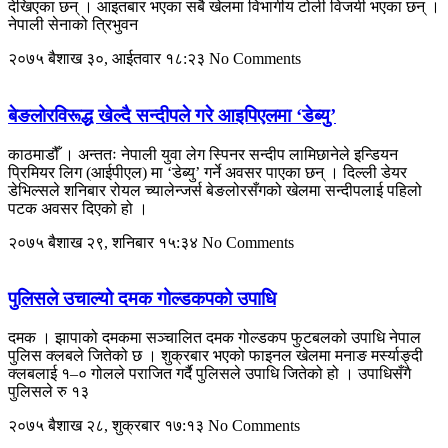
देखिएका छन् । आइतबार भएका सबै खेलमा विभागीय टोली विजयी भएका छन् ।
नेपाली सेनाको त्रिभुवन
२०७५ बैशाख ३०, आईतवार १८:२३
No Comments
बेङलोरविरूद्ध खेल्दै सन्दीपले गरे आइपिएलमा ‘डेब्यु’
काठमाडौँ । अन्ततः नेपाली युवा लेग स्पिनर सन्दीप लामिछानेले इन्डियन
प्रिमियर लिग (आईपीएल) मा ‘डेब्यु’ गर्ने अवसर पाएका छन् । दिल्ली डेयर
डेभिल्सले शनिबार रोयल च्यालेन्जर्स बेङलोरसँगको खेलमा सन्दीपलाई पहिलो
पटक अवसर दिएको हो ।
२०७५ बैशाख २९, शनिबार १५:३४
No Comments
पुलिसले उचाल्यो दमक गोल्डकपको उपाधि
दमक । झापाको दमकमा सञ्चालित दमक गोल्डकप फुटबलको उपाधि नेपाल
पुलिस क्लबले जितेको छ । शुक्रबार भएको फाइनल खेलमा मनाङ मर्स्याङ्दी
क्लबलाई १–० गोलले पराजित गर्दै पुलिसले उपाधि जितेको हो । उपाधिसँगै
पुलिसले रु १३
२०७५ बैशाख २८, शुक्रबार १७:१३
No Comments