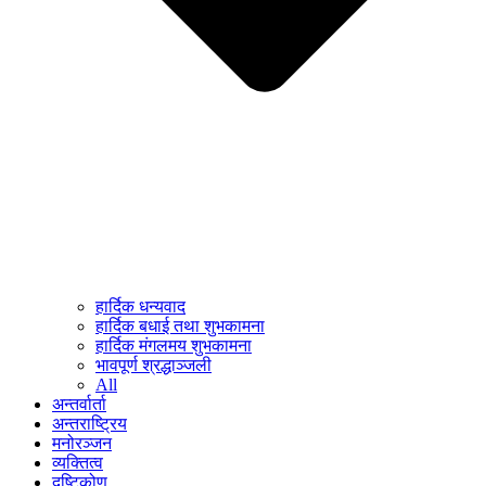
हार्दिक धन्यवाद
हार्दिक बधाई तथा शुभकामना
हार्दिक मंगलमय शुभकामना
भावपूर्ण श्रद्धाञ्जली
All
अन्तर्वार्ता
अन्तराष्ट्रिय
मनोरञ्जन
व्यक्तित्व
दृष्टिकोण