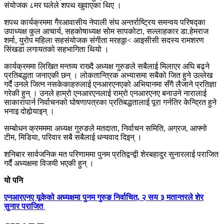
संयोजक ८मर घलेले शपथ खुवाएका थिए ।
शपथ कार्यक्रममा गैरआवासीय नेपाली संघ अन्तर्राष्ट्रिय समन्वय परिषद्का
उपाध्यक्ष कुल आचार्य, सहकोषाध्यक्ष सोम सापकोटा, सल्लाहकार डा.हेमराज
शर्मा, युरोप महिला सहसंयोजक संगीता मरहठ्ठा< आइसीसी सदस्य रामशरण
सिंखडा लगायतको सहभागिता थियो ।
कार्यक्रममा लिखित मन्तव्य राख्दै अध्यक्ष गुरुङले सबैलाई मिलाएर अघि बढ्ने
प्रतिबद्धता जनाएकी छन् । लोकतान्त्रिक अभ्यासमा सबैको जित हुने उल्लेख
गर्दै उनले जित्न नसकेकाहरुलाई एनआरएनएको अभियानमा सँगै लैजाने प्रतिज्ञा
गरेकी हुन् । उनले हाम्रो एनआरएनलाई राम्रो एनआरएनए बनाउने नारालाई
साकारापार्न निर्वाचनको घोषणापत्रका प्रतिबद्धतालाई पूरा गर्नतिर केन्द्रित हुने
भनाइ दोहोर्‍याइन् ।
सम्बोधन क्रमममा अध्यक्ष गुरुङले मतदाता, निर्वाचन समिति, अग्रज, आफ्नो
टीम, मिडिया, परिवार सबै सबैलाई धन्यवाद दिइन् ।
शनिबार सार्वजनिक मत परिणाममा पुनम प्रतिद्वन्द्वी शेरबहादुर सुनारलाई पराजित
गर्दै अध्यक्षमा विजयी भएकी हुन् ।
यो पनि
एनआरएनए यूकेको अध्यक्षमा पुनम गुरुङ निर्वाचित, २ सय ३ मतान्तरले शेर
सुनार पराजित