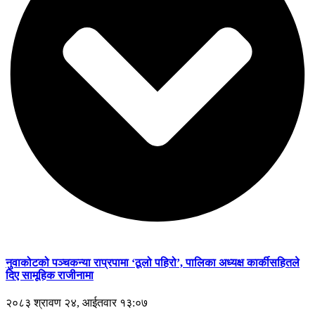
नुवाकोटको पञ्चकन्या राप्रपामा ‘ठूलो पहिरो’, पालिका अध्यक्ष कार्कीसहितले
दिए सामूहिक राजीनामा
२०८३ श्रावण २४, आईतवार १३:०७