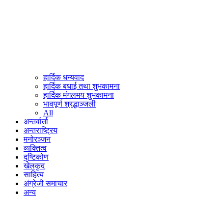
हार्दिक धन्यवाद
हार्दिक बधाई तथा शुभकामना
हार्दिक मंगलमय शुभकामना
भावपूर्ण श्रद्धाञ्जली
All
अन्तर्वार्ता
अन्तराष्ट्रिय
मनोरञ्जन
व्यक्तित्व
दृष्टिकोण
खेलकुद
साहित्य
अंग्रेजी समाचार
अन्य