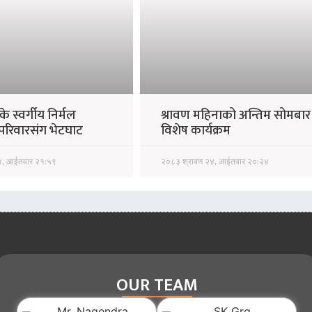
े स्वर्गीय निर्मल
श्रावण महिनाको अन्तिम सोमबार
रपरिवारसंग भेटघाट
विशेष कार्यक्रम
४, आईतवार २१:५९
२०८३ श्रावण २४, आईतवार २०:२४
OUR TEAM