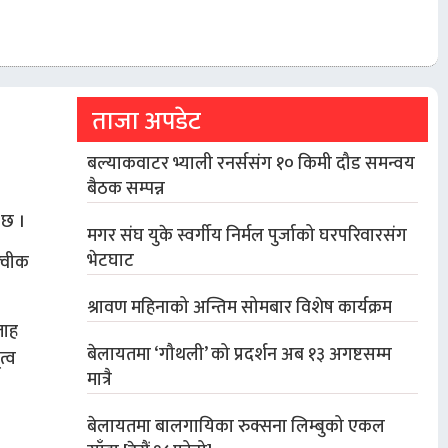
ताजा अपडेट
बल्याकवाटर भ्याली रनर्ससंग १० किमी दौड समन्वय
बैठक सम्पन्न
 छ ।
मगर संघ युके स्वर्गीय निर्मल पुर्जाको घरपरिवारसंग
भेटघाट
्‍वीक
श्रावण महिनाको अन्तिम सोमबार विशेष कार्यक्रम
लाह
बेलायतमा ‘गौथली’ को प्रदर्शन अब १३ अगष्टसम्म
त्व
मात्रै
बेलायतमा बालगायिका रुक्सना लिम्बुको एकल