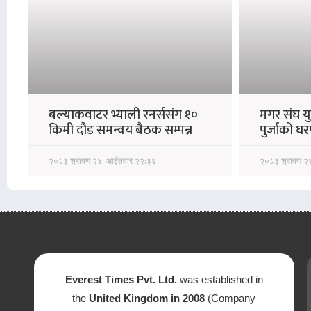
बल्याकवाटर भ्याली रनर्ससंग १०
मगर संघ युक
किमी दौड समन्वय बैठक सम्पन्न
पुर्जाको घ
२०८३ श्रावण २४, आईतवार २२:३६
२०८३ श्रावण २
Everest Times Pvt. Ltd.
was established in
the
United Kingdom in 2008
(Company