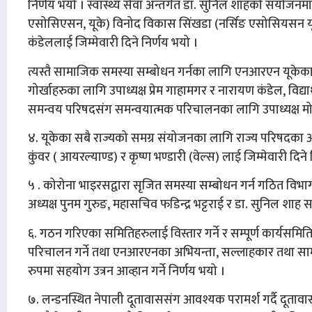
निर्णय भयो । स्वास्थ्य सेवा अन्तर्गत डा. सुनिल शाहको संयोजनमा
एसोसिएसन, यूके) विनोद विकास सिंखडा (नर्सिङ एसोसियसन यूके
कंडेललाई जिम्मेवारी दिने निर्णय भयो ।
त्यस्तै सामाजिक समस्या सम्बोधन गर्नका लागि एनआरएन यूकेका उप
गोर्खाहरुका लागि उपाध्यक्ष प्रेम गाहामगर र नारायण कंडेल, विद्
समन्वय परिषदसंग समन्वयात्मक परिचालनका लागि उपाध्यक्ष मोहन क
४. यूकेका सबै राज्यको समग्र संयोजनका लागि राज्य परिषदका अध्य
कुंवर ( आयरल्याण्ड) र कृष्ण भण्डारी (वेल्स) लाई जिम्मेवारी दिने
५ . कोरोना भाइरसद्वारा सृजित समस्या सम्बोधन गर्न गठित विभा
अध्यक्ष पुनम गुरुङ, महासचिव फडिन्द्र भट्टराई र डा. सुनिल शाह
६. गठन गरिएका समितिहरुलाई विस्तार गर्ने र सम्पूर्ण कार्यसमिति 
परिचालन गर्ने तथा एनआरएनका अभियन्ता, सल्लाहकार तथा सामाजि
रुपमा सहयोग उत्रन आव्हान गर्ने निर्णय भयो ।
७. लन्डनस्थित नेपाली दूतावाससंग आवश्यक परामर्श गर्दै दूताव