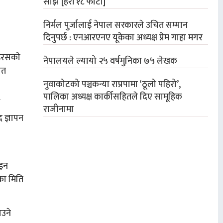
साँझ [हेरौं १८ फोटो]
निर्मल पुर्जालाई नेपाल सरकारले उचित सम्मान
दिनुपर्छ : एनआरएनए यूकेका अध्यक्ष प्रेम गाहा मगर
ाइरसको
नेपालयले ल्यायो २५ वर्षमुनिका ७५ लेखक
ित
नुवाकोटको पञ्चकन्या राप्रपामा ‘ठूलो पहिरो’,
पालिका अध्यक्ष कार्कीसहितले दिए सामूहिक
राजीनामा
 ज्ञापन
ाइन
का मिति
ाउने