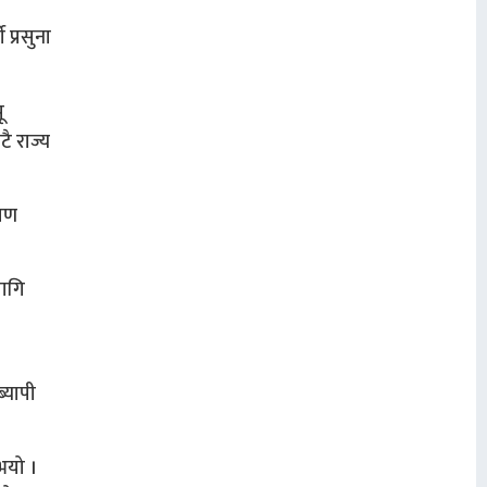
प्रसुना
ू
ै राज्य
ायण
लागि
्यापी
भयो ।