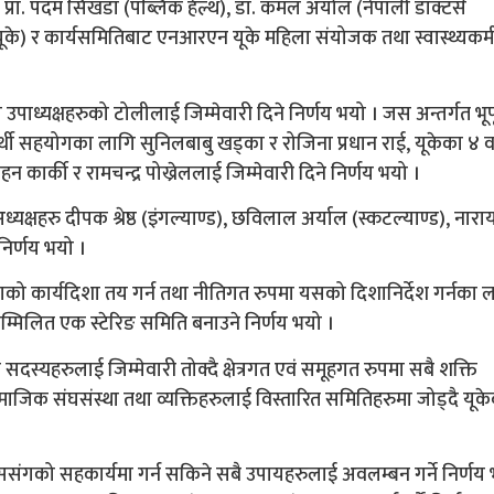
 प्रा. पदम सिंखडा (पब्लिक हेल्थ), डा. कमल अर्याल (नेपाली डाक्टर्स
) र कार्यसमितिबाट एनआरएन यूके महिला संयोजक तथा स्वास्थ्यकर्मी 
ाध्यक्षहरुको टोलीलाई जिम्मेवारी दिने निर्णय भयो । जस अन्तर्गत भूप
यार्थी सहयोगका लागि सुनिलबाबु खड्का र रोजिना प्रधान राई, यूकेका ४ वट
ार्की र रामचन्द्र पोख्रेललाई जिम्मेवारी दिने निर्णय भयो ।
क्षहरु दीपक श्रेष्ठ (इंगल्याण्ड), छविलाल अर्याल (स्कटल्याण्ड), नार
 निर्णय भयो ।
गको कार्यदिशा तय गर्न तथा नीतिगत रुपमा यसको दिशानिर्देश गर्नका 
 सम्मिलित एक स्टेरिङ समिति बनाउने निर्णय भयो ।
सदस्यहरुलाई जिम्मेवारी तोक्दै क्षेत्रगत एवं समूहगत रुपमा सबै शक्ति
क संघसंस्था तथा व्यक्तिहरुलाई विस्तारित समितिहरुमा जोड्दै यूकेब
ाससंगको सहकार्यमा गर्न सकिने सबै उपायहरुलाई अवलम्बन गर्ने निर्णय 