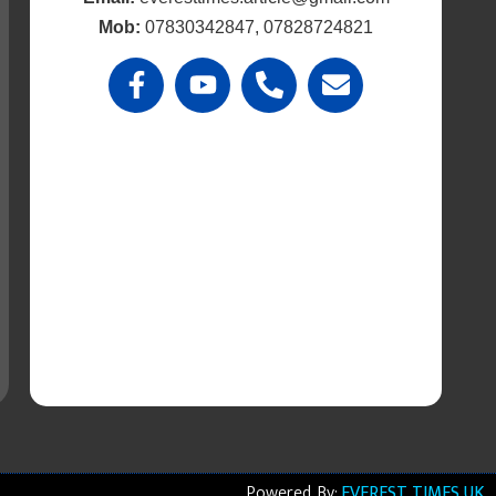
Mob:
07830342847, 07828724821
Powered By:
EVEREST TIMES UK