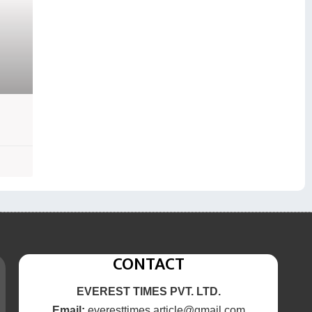
CONTACT
EVEREST TIMES PVT. LTD.
Email:
everesttimes.article@gmail.com