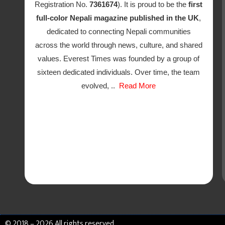
Registration No.
7361674
). It is proud to be the
first
full-color Nepali magazine published in the UK
,
dedicated to connecting Nepali communities
across the world through news, culture, and shared
values. Everest Times was founded by a group of
sixteen dedicated individuals. Over time, the team
evolved, ..
Read More
© 2018 – 2026 All rights reserved.