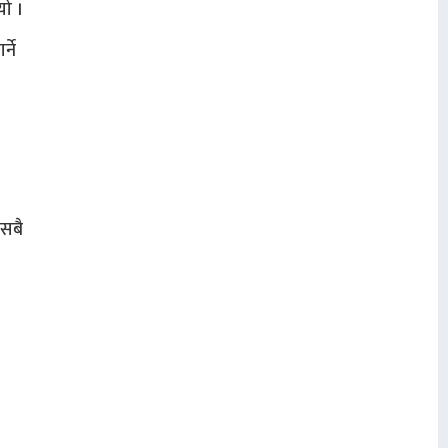
यो ।
्ने
 सबै