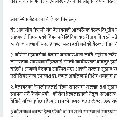
कोरोनाबारे निर्णय लिन एनआरएनए यूकेको आइतबार पनि बैठक ब
आकस्मिक बैठकका निर्णयहरु निम्न छन्-
गैर आवासीय नेपाली संघ बेलायतको आकस्मिक बैठक विधुतीय मध्
संक्रमणले निम्त्याएको विषम परिस्थितिमा कसरी अगाडि बढ्ने भन
व्यक्तित्व सहभागी भएर ४ घण्टा भन्दा बढी चलेको बैठकले निम्न न
१. कोरोना महामारीको बेलामा जनस्वास्थ्यका लागि अहोरात्र खटेर क
लगायतका स्वास्थ्यकर्मीहरुलाई आफ्नो कार्यव्यस्तता बावजुत हा
गर्दछौं । आजको बैठकमा उपस्थित भएर आफ्नो सल्लाह सुझाव प्रदान 
एसोसियसनका उपाध्यक्ष डा. कमल अर्याललाई विशेष धन्यवाद ज्ञा
२. बेलायतका नेपालीहरुलाई परेका समस्यामा सल्लाह तथा सुझाव प्र
स्थापना गर्ने निर्णय भयो । कोरोना हेल्पलाइनको नेतृत्व एनआरए
देखिनै सक्रिय हुनेछ । हेल्प लाइनको नम्बर- ०७७९५०८६६७४ रहन
३.कोरोनाका कारण देखा परेको वा पर्न सक्ने समस्याको स्वास्थ्यगत