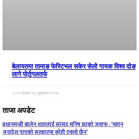
बेलायतमा तामाङ फेस्टिभल सकेर सेलो गायक विश्व दोङ
लागे पोर्तुगलतर्फ
२०८३ श्रावण २२, शुक्रबार १९:४६
ताजा अपडेट
प्रधानमन्त्री बालेन शाहलाई सांसद मनिष झाको जवाफ : ‘महान्
जनादेश पाएको सरकारमा कोही एक्लो छैन’