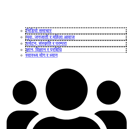
भिडियो समाचार
युवा, जनजाती र महिला आवाज
पर्यटन, संस्कृति र परम्परा
ज्ञान, विज्ञान र प्रबिधि
स्वास्थ्य योग र ध्यान