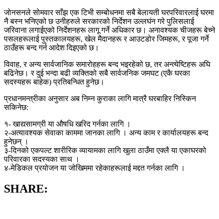
जोनसनले सोमवार साँझ एक टिभी सम्बोधनमा सबै बेलायती घरपरिवारलाई घरमा
नै बस्न भनिएको छ उनीहरुले सरकारको निर्देशन उल्लघंन गरे पुलिसलाई
जरिवाना लगाईएको निर्देशनहरू लागू गर्ने अधिकार छ। अनावश्यक चीजहरू बेच्ने
पसलहरूलाई पुस्तकालयहरू, खेल मैदानहरू र आउटडोर जिमहरू, र पूजा गर्ने
ठाउँहरू बन्द गर्न आदेश दिइएको छ।
विवाह, र अन्य सार्वजानिक समारोहहरू बन्द भइरहेको छ, तर अन्त्येष्टिहरू अघि
बढिनेछ। र दुई भन्दा बढी व्यक्तिको सबै सार्वजनिक जमघट (एकै घरका
सदस्यहरू बाहेक) प्रतिबन्धित हुनेछ।
प्रधानमन्त्रीका अनुसार अब निम्न कुराका लागि मात्रै घरबाहिर निस्किन
सकिनेछ:
१- खाद्यसामग्री या औषधि खरिद गर्नका लागि ।
२-अत्यावश्यक सेवाका काममा जानका लागि । अन्य काम र कार्यालयहरू बन्द
हुनेछन् ।
३-दिनको एकपल्ट शारीरिक व्यायामका लागि खुला ठाउँमा एक्लै या एकाघरको
परिवारका सदस्यका साथ ।
४-मेडिकल प्रयोजन या जोखिममा रहेकाहरूलाई मद्दत गर्नका लागि ।
SHARE: