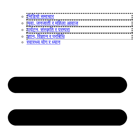
भिडियो समाचार
युवा, जनजाती र महिला आवाज
पर्यटन, संस्कृति र परम्परा
ज्ञान, विज्ञान र प्रबिधि
स्वास्थ्य योग र ध्यान