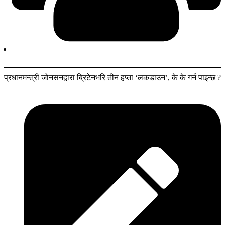
प्रधानमन्‍त्री जोनसनद्वारा ब्रिटेनभरि तीन हप्ता ‘लकडाउन’, के के गर्न पाइन्छ ?