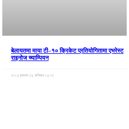
बेलायतमा माया टी–१० क्रिकेट प्रतियोगितामा एभरेस्ट
राइनोज च्याम्पियन
२०८३ श्रावण २३, शनिबार ०३:५२