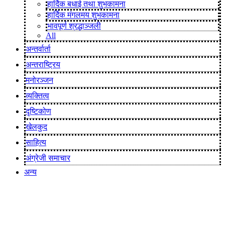
हार्दिक बधाई तथा शुभकामना
हार्दिक मंगलमय शुभकामना
भावपूर्ण श्रद्धाञ्जली
All
अन्तर्वार्ता
अन्तराष्ट्रिय
मनोरञ्जन
व्यक्तित्व
दृष्टिकोण
खेलकुद
साहित्य
अंग्रेजी समाचार
अन्य