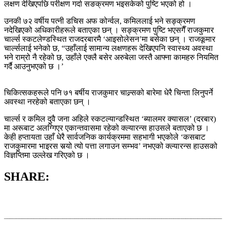
लक्षण देखिएपछि परीक्षण गर्दा सङक्रमण भइसकेको पुष्टि भएको हो ।
उनकी ७२ वर्षीय पत्नी डचिस अफ कोर्न्वल, कमिललाई भने सङ्क्रमण
नदेखिएको अधिकारीहरूले बताएका छन् । सङ्क्रमण पुष्टि भएसगैँ राजकुमार
चार्ल्स स्कटलेण्डस्थित राजदरबारमै ‘आइसोलेसन’मा बसेका छन् । राजकूमार
चार्ल्सलाई भनेको छ, “उहाँलाई सामान्य लक्षणहरू देखिएपनि स्वास्थ्य अवस्था
भने राम्रो नै रहेको छ, उहाँले एक्लै बसेर अरुबेला जस्तै आफ्ना कामहरु नियमित
गर्दै आउनुभएको छ ।’
चिकित्सकहरूले पनि ७१ बर्षीय राजकुमार चाल्र्सको बारेमा धेरै चिन्ता लिनुपर्ने
अवस्था नरहेको बताएका छन् ।
चार्ल्स र कमिल दुवै जना अहिले स्कटल्यान्डस्थित ‘ब्यालमर क्यासल’ (दरबार)
मा अरूबाट अलग्गिएर एकान्तवासमा रहेको क्ल्यारन्स हाउसले बताएको छ ।
केही हप्तायता उहाँ धेरै सार्वजनिक कार्यक्रममा सहभागी भएकोले ‘कसबाट
राजकुमारमा भाइरस सर्‍यो त्यो पत्ता लगाउन सम्भव’ नभएको क्ल्यारन्स हाउसको
विज्ञप्तिमा उल्लेख गरिएको छ ।
SHARE: