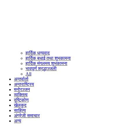
हार्दिक धन्यवाद
हार्दिक बधाई तथा शुभकामना
हार्दिक मंगलमय शुभकामना
भावपूर्ण श्रद्धाञ्जली
All
अन्तर्वार्ता
अन्तराष्ट्रिय
मनोरञ्जन
व्यक्तित्व
दृष्टिकोण
खेलकुद
साहित्य
अंग्रेजी समाचार
अन्य