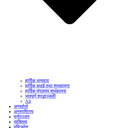
हार्दिक धन्यवाद
हार्दिक बधाई तथा शुभकामना
हार्दिक मंगलमय शुभकामना
भावपूर्ण श्रद्धाञ्जली
All
अन्तर्वार्ता
अन्तराष्ट्रिय
मनोरञ्जन
व्यक्तित्व
दृष्टिकोण