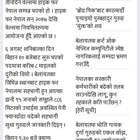
तीनदिने वेल्समा हाइक फर
‘ब्रोड पिक’बाट काठमाडौँ
नेपाल सम्पन्न भएको हो । हाइक
पुर्‍याइयो पुरबहादुर गुरुङ
फर नेपाल सन् २०१७ देखि
‘युक्त’को शव
वेल्समा नियमितरुपमा
आयोजना हुँदै आएको छ ।
बेलायतमा बर्न्ट ओक
नेप्लिज कम्युनिटीले ज्येष्ठ
६ अगस्ट शनिबारका दिन
नागरिकलाई सम्पदा भ्रमण
बिहान १० बजेबाट सुरु भएको
गराउँदै
पदयात्रा करिब ८ माइलको
दुरीको थियो । बेलायतका
नेपालका सरकारी
विभिन्न स्थानबाट हाइक फर
कर्मचारीको बढेको तलब
नेपालमा सहभागी हुन आएका
साउनदेखि लागू, कुन
झन्डै ९५ जनाको समूहले ८८६
तहकाले कति पाउँछन् ?
मिटरको उचाईमा अवस्थित पेनी
[हेरौं सूची]
फ्यानडाँडा चढेको सहभागी
बेलायतमा भोलि गायक
सुधा गुरुङले जानकारी दिइन् ।
दुर्गा गुरुङको एकल साँझ,
बिहान ९:३० बजे क्याम्प