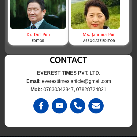
Dr. Dut Pun
Ms. Jamuna Pun
EDITOR
ASSOCIATE EDITOR
CONTACT
EVEREST TIMES PVT. LTD.
Email:
everesttimes.article@gmail.com
Mob:
07830342847, 07828724821