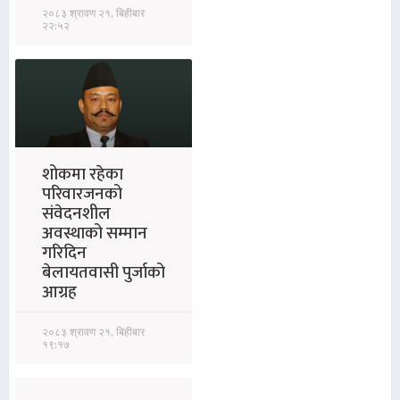
२०८३ श्रावण २१, बिहीबार
२२:५२
शोकमा रहेका
परिवारजनको
संवेदनशील
अवस्थाको सम्मान
गरिदिन
बेलायतवासी पुर्जाको
आग्रह
२०८३ श्रावण २१, बिहीबार
१९:१७