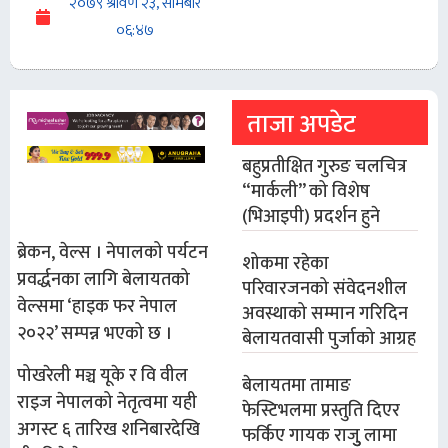
२०७९ श्रावण २३, सोमबार
०६:४७
ताजा अपडेट
बहुप्रतीक्षित गुरुङ चलचित्र
“मार्कली” को विशेष
(भिआइपी) प्रदर्शन हुने
ब्रेकन, वेल्स । नेपालको पर्यटन
शोकमा रहेका
प्रवर्द्धनका लागि बेलायतको
परिवारजनको संवेदनशील
वेल्समा ‘हाइक फर नेपाल
अवस्थाको सम्मान गरिदिन
२०२२’ सम्पन्न भएको छ ।
बेलायतवासी पुर्जाको आग्रह
पोखरेली मञ्च यूके र वि वील
बेलायतमा तामाङ
राइज नेपालको नेतृत्वमा यही
फेस्टिभलमा प्रस्तुति दिएर
अगस्ट ६ तारिख शनिबारदेखि
फर्किए गायक राजुु लामा