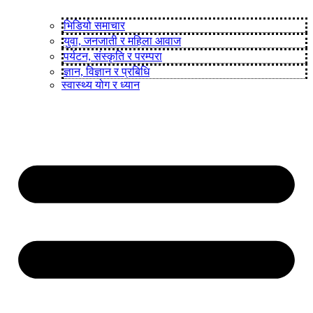
भिडियो समाचार
युवा, जनजाती र महिला आवाज
पर्यटन, संस्कृति र परम्परा
ज्ञान, विज्ञान र प्रबिधि
स्वास्थ्य योग र ध्यान