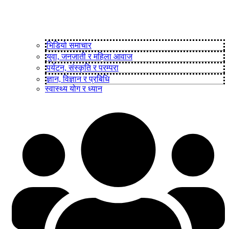
भिडियो समाचार
युवा, जनजाती र महिला आवाज
पर्यटन, संस्कृति र परम्परा
ज्ञान, विज्ञान र प्रबिधि
स्वास्थ्य योग र ध्यान