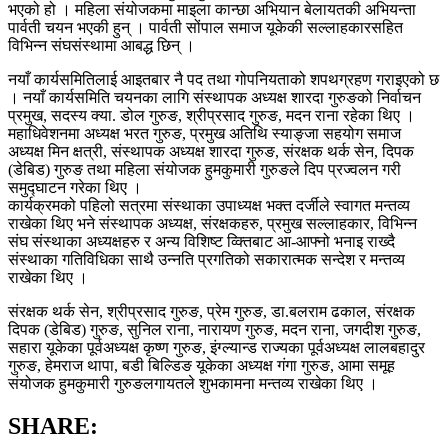
भएको हो । महिला संयोजकमा माइला कान्छा अभियान बेलायतकी अभियन्ता
पार्वती चयन भएकी हुन् । पार्वती सोंपाल समाज यूकेकी सल्लाहकारसहित
विभिन्न संघसंस्थामा आबद्ध छिन् ।
नयाँ कार्यसमितिलाई आइतबार नै पद तथा गोपनियताको शपथग्रहण गराइएको छ
। नयाँ कार्यसमिति चयनका लागि संस्थापक अध्यक्ष शारदा गुरुङको निर्वाचन
प्रमुख, सदस्य क्या. डोल गुरुङ, श्रीप्रसाद गुरुङ, मदन राना रहेका थिए ।
महाधिवेशनमा अध्यक्ष भरत गुरुङ, प्रमुख अतिथि स्याङ्जा सहयोग समाज
अध्यक्ष मिन क्षत्री, संस्थापक अध्यक्ष शारदा गुरुङ, संरक्षक थर्क सेन, दिपक
(डेबिड) गुरुङ तथा महिला संयोजक हुमकुमारी गुरुङले दिप प्रज्वलन गरी
समुद्घाटन गरेका थिए ।
कार्यक्रमको पहिलो सत्रमा संस्थाका उपाध्यक्ष भक्त दर्जीले स्वागत मन्तव्य
राखेका थिए भने संस्थापक अध्यक्ष, संरक्षकहरु, प्रमुख सल्लाहकार, विभिन्न
संघ संस्थाका अध्यक्षहरु र अन्य विशिष्ट व्क्तिबाट आ-आफ्नो भनाइ राख्दै
संस्थाका गतिविधिका साथै उन्नति प्रगतिको सकारात्मक सन्देश र मन्तव्य
राखेका थिए ।
संरक्षक थर्क सेन, श्रीप्रसाद गुरुङ, प्रेम गुरुङ, डा.बलराम ढकाल, संरक्षक
दिपक (डेबिड) गुरुङ, सुनिल राना, नारायण गुरुङ, मदन राना, जगदीश गुरुङ,
सहारा यूकेका पूर्वअध्यक्ष कृष्ण गुरुङ, इंग्ल्यान्ड राज्यका पूर्वअध्यक्ष लालबहादुर
गुरुङ, हेमराज थापा, बडी बिल्डिङ यूकेका अध्यक्ष गंगा गुरुङ, आमा समूह
संयोजक हुमकुमारी गुरुङलगायतले शुभकामना मन्तव्य राखेका थिए ।
SHARE: