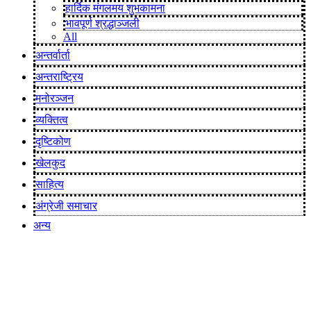
हार्दिक मंगलमय शुभकामना
भावपूर्ण श्रद्धाञ्जली
All
अन्तर्वार्ता
अन्तराष्ट्रिय
मनोरञ्जन
व्यक्तित्व
दृष्टिकोण
खेलकुद
साहित्य
अंग्रेजी समाचार
अन्य