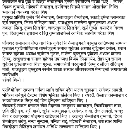
कलाकार संघ यूके र चित्रा नेम्बाङ्गले ट्रफी प्रायोजन गरेका थिए । त्यस्तै,
दिपक तुम्बापो, महेश्वरी नेम्बाङ्ग, हरविन्दर सिंहले समान ओसार्नका निम्ति
भ्यानको व्यवस्था गरेका थिए ।
प्रमुख अतिथि कुबेर सिं नेम्बाङ्ग, केवाहाङ्ग चेम्जोङ्ग, स्काई इभेन्ट प्लानरका
सूर्य खापुङ्ग, लिला सेलिङ्ग माबो, याक्थुङ्ग माङ्गेना चुम्लुङ्गका अध्यक्ष
कमला लिम्बु, कृष्ण लिङदेन, चन्द्रकुमार लिङदेन, सूर्य गुरुङ, क्याप्टेन किरण
पुन, दिलकुमार इवाराम र रितु तुम्बाहाङफेले आर्थिक सहयोग गरेका थिए ।
पाँचथर समाजका जेष्ठ नागरिक कुवेर सिं नेम्बाङ्गको प्रमुख आतिथ्यमा सम्पन्न
फुटबल प्रतियोगितामा ताप्लेजुङ्ग समाज यूकेका अध्यक्ष बुद्धिमान दर्नाल, धरान
समाज यूकेका अध्यक्ष सूर्यमान गुरुङ, माङेना चुम्लुङ्ग यूकेका अध्यक्ष कमला
लिम्बु, संखुवासभा समाज यूकेका उपाध्यक्ष बिजय लिङ्गथेप, तेह्रथुम समाज
यूकेका पूर्वउपाध्यक्ष निशा गुरुङ, समाजसेवी नरकुमारी लिम्बु र लीला सेलिङ्ग
माबो, याक्थुङ्ग चुम्लुङ्ग रस्मोर शाखा अध्यक्ष जीतप्रकाश मेन्याङ्बो लगायतको
उपस्थिति
रहेको थियो ।
प्रतियोगिता सम्पन्न गर्नका लागि सचिव प्रेम धालव सुहाङ्ग, खगेन्द्र लावती,
भगिरथ जबेगुले टेन्टमा विशेष भूमिका खेलेका थिए । त्यस्तै, कैलाश काम्बाङ्ग र
सहकोषाध्यक्ष मित्र राई टिम ईन्ट्रिमा खटिएका थिए ।
खेललाई सफल बनाउन खेल मैदानमा मनकुमार काम्बाङ्ग, तिलबिक्रम तावा,
छवि सेलिङ्ग, श्री माबो, सुरेश थाम्सुहाङ्ग, खगेन्द्र तावा, तेज लावती, चन्द्र
बेघा र दलप्रसाद योङ्गया खटिएका थिए । अइन्द्र चेम्जोङ्ग तुम्बापो, टिका
चेम्जोङ्ग जबेगु, नन्दा सुन्दास, मनिता राई, महेश्वरी नेम्बाङ्ग, उपाध्यक्ष शान्ति
खिम्दीङ्ग सेलिङ्ग लगायत अतिथि सत्कारमा खटिएका थिए ।