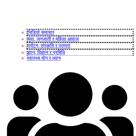
भिडियो समाचार
युवा, जनजाती र महिला आवाज
पर्यटन, संस्कृति र परम्परा
ज्ञान, विज्ञान र प्रबिधि
स्वास्थ्य योग र ध्यान