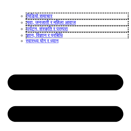
भिडियो समाचार
युवा, जनजाती र महिला आवाज
पर्यटन, संस्कृति र परम्परा
ज्ञान, विज्ञान र प्रबिधि
स्वास्थ्य योग र ध्यान