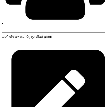
आठौं पाँचथर कप पिए एफसीको हातमा