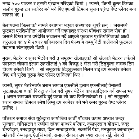
नगद ५०० पाउन्ड र ट्रफी प्रदान गरिएको थियो । त्यस्तै, जिग्गी बुल्स टिमका
सलोन गुरुङ टप स्कोरर बने भने पिए एफसी टिमका सुजन श्रेष्ठ बेष्ट प्लेयर बन्न
सफल भए ।
बेलायतमा जिल्लाको नामले स्थापना भएका संस्थाहरु थुप्रै छन् । जसमध्ये
फुटबल प्रतियोगिता आयोजना गर्ने एकमात्र संस्था पाँचथर समाज सेवा हो ।
जसले विगत आठ वर्षदेखि संचालन गर्दै आएको फुटबल प्रतियोगिताको आठौं
श्रृंखला गत ४ मे २०१९ शनिबारका दिन फेल्थाम कम्युनिटी कलेजको फुटबल
मैदानमा खेलाइएको थियो ।
मुख्य, भेटरेन र सुपर भेटरेन गरी ३ समूहमा खेलाइएको सो खेलको भेटरन तर्फको
फाइनल खेलमा इलाम एफसीलाई १ को विरुद्ध ३ गोल गरी टिड्बुल्स नामक टिम
विजय बनेको थियो । सो समूहतर्फ टिड्बुल्सका मिलन राई टप स्कारेर बनेका
थिए भने सुरेश गुरुङ वेष्ट प्लेयर छानिएका थिए ।
त्यस्तै, सुपर भेटरेनतर्फ धरान समाज एफसीले इलाम एफसीलाई पेनाल्टी
सुटआउटमा ० को विरुद्ध २ गोल गरी सुपर भेटेरेन कप ह्याट्रिक गर्न सफल भए
। धरान समाजले यसअघि दुई पटक सो कप जितिसकेको छ । सो समूहतर्फ
धरान समाज टिमका रमेश लिम्बु टप स्कोरर बने भने अमर गुरुङ वेष्ट प्लेयर
छानिए ।
पाँचथर समाज सेवा यूकेद्वारा आयोजित आठौं पाँचथर कपमा अध्यक्ष चन्द्र
सुन्दास, ननिङटन र रग्बीमा रहेका पान्थरे परिवार, कुलप्रसाद योङया, रुद्र
चेम्जोङ्ग, रनबहादुर तावा, दिल सम्बाहाङफे, रकमसिं पेघा, मनकुमार काम्बाङ्ग,
महेश्वरी नेम्बाङ्ग, ऐतसिं माबो, समाज सेवाका उपाध्यक्ष राजन राई, सेवारो