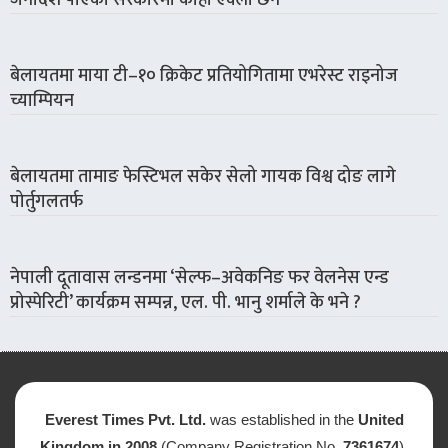
जनादेश पाएको सरकारमा कोही एक्लो छैन’
बेलायतमा माया टी–१० क्रिकेट प्रतियोगितामा एभरेस्ट राइनोज
च्याम्पियन
बेलायतमा तामाङ फेस्टिभल सकेर सेलो गायक विश्व दोङ लागे
पोर्तुगलतर्फ
नेपाली दूतावास लन्डनमा ‘सेल्फ–अवेकनिङ फर वेलनेस एन्ड
प्रोस्पेरिटी’ कार्यक्रम सम्पन्न, एल. पी. भानु शर्माले के भने ?
Everest Times Pvt. Ltd.
was established in the
United
Kingdom in 2008
(Company Registration No.
7361674
).