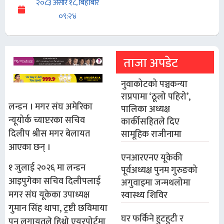
२०८३ असार १८, बिहीबार
०९:२४
ताजा अपडेट
नुवाकोटको पञ्चकन्या
राप्रपामा ‘ठूलो पहिरो’,
लन्डन । मगर संघ अमेरिका
पालिका अध्यक्ष
न्यूयोर्क च्याप्टरका सचिव
कार्कीसहितले दिए
दिलीप श्रीस मगर बेलायत
सामूहिक राजीनामा
आएका छन् ।
एनआरएनए यूकेकी
१ जुलाई २०२६ मा लन्डन
पूर्वअध्यक्ष पुनम गुरुङको
आइपुगेका सचिव दिलीपलाई
अगुवाइमा जन्मथलोमा
मगर संघ यूकेका उपाध्यक्ष
स्वास्थ्य शिविर
गुमान सिंह थापा, ट्रष्टी छविमाया
घर फर्किने हुटहुटी र
पुन लगायतले हिथ्रो एयरपोर्टमा