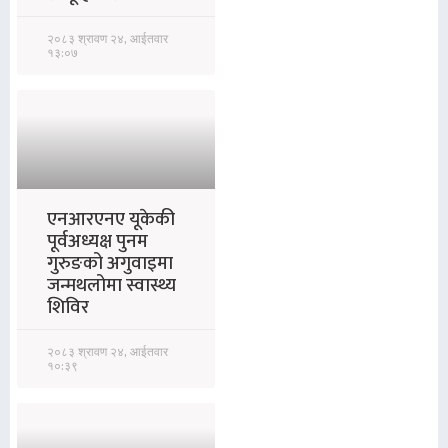
२०८३ श्रावण २४, आईतवार
१३:०७
एनआरएनए यूकेकी
पूर्वअध्यक्ष पुनम
गुरुङको अगुवाइमा
जन्मथलोमा स्वास्थ्य
शिविर
२०८३ श्रावण २४, आईतवार
१०:३९