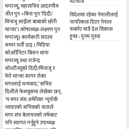
भेटवार्ता
मगरज्यू, महासचिव आदरणीय
जीत पुन +बिना पुन ‘दिदी/
विदेशमा रहेका नेपालीलाई
भिनाजु साइँला बाबाको छोरी
नागरिकता दिएर नेपाल
फर्काए मात्रै देश विकास
भान्जा’। कोषाध्यक्ष-लक्ष्मण पुन
हुन्छ : पुनम गुरुङ
मगरज्यू। कार्यकारी सदस्य
सम्मर घर्ती दाइ । मिडिया
कोअर्डिनेटर बिसन थापा
मगरज्यू तथा राजेन्द्र
सोल्टीज्यूको दिदी/भिनाजु र
मेरो भान्जा सागर रोका
मगरलाई धन्यवाद,’ सचिव
दिलीले फेसबुकमा लेखेका छन्,
‘म मगर संघ अमेरिका न्यूयोर्क
च्याप्टरको सचिवको नाताले
मगर संघ बेलायतको तर्फबाट
पनि स्वागत गर्नुहुने उपाध्यक्ष