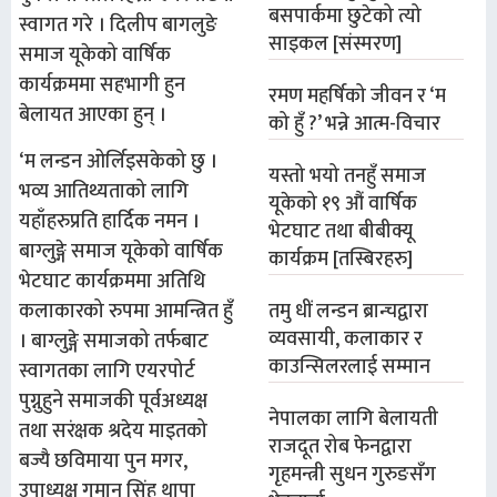
बसपार्कमा छुटेको त्यो
स्वागत गरे । दिलीप बागलुङे
साइकल [संस्मरण]
समाज यूकेको वार्षिक
कार्यक्रममा सहभागी हुन
रमण महर्षिको जीवन र ‘म
बेलायत आएका हुन् ।
को हुँ ?’ भन्ने आत्म-विचार
‘म लन्डन ओर्लिइसकेको छु ।
यस्तो भयो तनहुँ समाज
भव्य आतिथ्यताको लागि
यूकेको १९ औं वार्षिक
यहाँहरुप्रति हार्दिक नमन ।
भेटघाट तथा बीबीक्यू
बाग्लुङ्गे समाज यूकेको वार्षिक
कार्यक्रम [तस्बिरहरु]
भेटघाट कार्यक्रममा अतिथि
कलाकारको रुपमा आमन्त्रित हुँ
तमु धीं लन्डन ब्रान्चद्वारा
व्यवसायी, कलाकार र
। बाग्लुङ्गे समाजको तर्फबाट
काउन्सिलरलाई सम्मान
स्वागतका लागि एयरपोर्ट
पुग्नुहुने समाजकी पूर्वअध्यक्ष
नेपालका लागि बेलायती
तथा सरंक्षक श्रदेय माइतको
राजदूत रोब फेनद्वारा
बज्यै छविमाया पुन मगर,
गृहमन्त्री सुधन गुरुङसँग
उपाध्यक्ष गुमान सिंह थापा