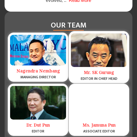
evolved, ..
Read More
OUR TEAM
Nagendra Nembang
Mr. SK Gurung
MANAGING DIRECTOR
EDITOR IN CHIEF HEAD
Dr. Dut Pun
Ms. Jamuna Pun
EDITOR
ASSOCIATE EDITOR