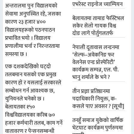
एभरेस्ट राइनोज च्याम्पियन
अन्तरालमा पुनः विद्यालयको
सेवामा अनुपस्थित रहे, जसका
बेलायतमा तामाङ फेस्टिभल
कारण २३ हजार ४००
सकेर सेलो गायक विश्व
विद्यालयहरूको पठनपाठन
दोङ लागे पोर्तुगलतर्फ
प्रभावित भयो । विद्यालय
प्रणालीमा भर्ना र निरन्तरतामा
नेपाली दूतावास लन्डनमा
समस्या छ ।
‘सेल्फ–अवेकनिङ फर
वेलनेस एन्ड प्रोस्पेरिटी’
एक दशकदेखिको घट्दो
कार्यक्रम सम्पन्न, एल. पी.
तलबमान यसको एक प्रमुख
भानु शर्माले के भने ?
कारण हो र यसलाई सरकारले
सम्बोधन गर्न आवश्यक छ,
तीन प्रज्ञा प्रतिष्ठानमा
पदाधिकारी नियुक्त, क-
युनियनले भनेको छ ।
कसले पाए अवसर ? [सूची]
बेलायतका १५०
विश्वविद्यालयका करिब ७०
तनहुँ समाज युकेको वार्षिक
हजार कर्मचारी तलब, काम गर्ने
भेटघाट कार्यक्रम पुर्णरुपमा
वातावरण र पेन्सनसम्बन्धी