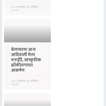
२०८३ श्रावण २३, शनिबार
१३:१५
बेलायतमा आज
आदिवासी मेला
मनाइँदै, सांस्कृतिक
झाँकीलगायत
आकर्षण
२०८३ श्रावण २३, शनिबार
१०:१४