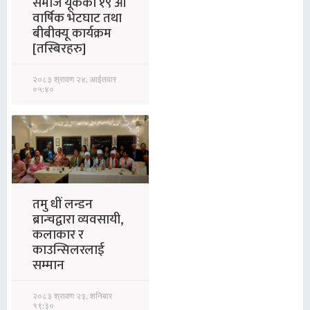
समाज यूकेको १९ औं
वार्षिक भेटघाट तथा
बीबीक्यू कार्यक्रम
[तस्बिरहरु]
२०८३ श्रावण २४, आईतवार
०५:४०
तमु धीं लन्डन
ब्रान्चद्वारा व्यवसायी,
कलाकार र
काउन्सिलरलाई
सम्मान
२०८३ श्रावण २३, शनिबार
१९:३०