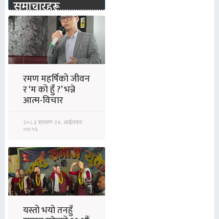
समाचारहरू
रमण महर्षिको जीवन
र ‘म को हुँ ?’ भन्ने
आत्म-विचार
२०८३ श्रावण २४, आईतवार
०७:५६
यस्तो भयो तनहुँ