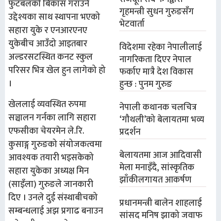
फुटबलको बिकास गराउने
गृहमन्त्री सुधन गुरुङसँग
उद्देश्यका साथ स्थापना भएको
भेटवार्ता
सहारा युके र एनआरएनए
युकेबीच आउँदो आइतबार
विदेशमा रहेका नेपालीलाई
अल्डरसटस्थित कनट स्कुल
नागरिकता दिएर नेपाल
परिसर भित्र खेल हुन लागेको हो
फर्काए मात्रै देश विकास
।
हुन्छ : पुनम गुरुङ
खेललाई व्यवस्थित रुपमा
नेपाली कथानक चलचित्र
सञ्चालन गर्नका लागि सहारा
‘गौथली’को बेलायतमा भव्य
एफसीका चेयरमेन ले.रि.
प्रदर्शन
कुसाङ्ग गुरुङको संयोजकत्वमा
बेलायतमा आज आदिवासी
आवश्यक तयारी भइसकेको
मेला मनाइँदै, सांस्कृतिक
सहारा युकेका अध्यक्ष मिन
झाँकीलगायत आकर्षण
(साइँला) गुरुङले जानकारी
दिए । उनले दुई संस्थाबीचको
प्रधानमन्त्री बालेन शाहलाई
सम्बन्धलाई अझ प्रगाढ बनाउन
सांसद मनिष झाको जवाफ