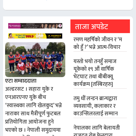
ताजा अपडेट
रमण महर्षिको जीवन र ‘म
को हुँ ?’ भन्ने आत्म-विचार
यस्तो भयो तनहुँ समाज
यूकेको १९ औं वार्षिक
भेटघाट तथा बीबीक्यू
एटा सम्वाददाता
कार्यक्रम [तस्बिरहरु]
अल्डरसट । सहारा युके र
एनआरएनए युके बीच
तमु धीं लन्डन ब्रान्चद्वारा
‘स्वास्थका लागि खेलकुद’ भन्ने
व्यवसायी, कलाकार र
काउन्सिलरलाई सम्मान
नाराका साथ मैत्रीपूर्ण फुटबल
प्रतियोगिता आयोजना हुने
नेपालका लागि बेलायती
भएको छ । नेपाली समुदायमा
राजदूत रोब फेनद्वारा