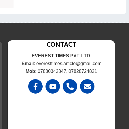
CONTACT
EVEREST TIMES PVT. LTD.
Email:
everesttimes.article@gmail.com
Mob:
07830342847, 07828724821