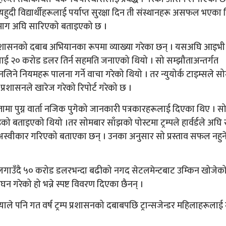
हुदी विद्यार्थीहरूलाई पर्याप्त सुरक्षा दिन ती संस्थानहरू असफल भएका 
ो माग अघि सारिएको बताइएको छ ।
रशासनको दबाब अभियानका रूपमा व्याख्या गरेका छन् । यसअघि आइभी
शासनलाई २० करोड डलर तिर्न सहमति जनाएको थियो । सो सम्झौताअन्तर्गत
ा नलिने नियमहरू पालना गर्ने वाचा गरेको थियो । तर न्युयोर्क टाइम्सले स
प्रशासनले खारेज गरेको रिपोर्ट गरेको छ ।
म्झौतामा पुग्न वार्ता नजिक पुगेको जानकारी पत्रकारहरूलाई दिएका थिए । स
रहेको बताइएको थियो ।तर सोमबार साँझको पोस्टमा ट्रम्पले हार्वर्डले अघि
 अस्वीकार गरिएको बताएका छन् । उनका अनुसार सो प्रस्ताव सफल नहुन
 आरोप लगाउँदै ५० करोड डलरभन्दा बढीको नगद सेटलमेन्टबाट उम्किन खोजेक
्घन गरेको हो भन्ने स्पष्ट विवरण दिएका छैनन् ।
ाले पनि गत वर्ष ट्रम्प प्रशासनको दबाबपछि ट्रान्सजेन्डर महिलाहरूलाई