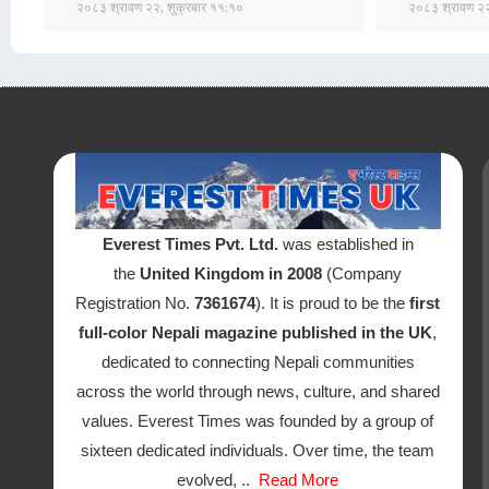
२०८३ श्रावण २२, शुक्रबार ११:१०
२०८३ श्रावण २२
Everest Times Pvt. Ltd.
was established in
the
United Kingdom in 2008
(Company
Registration No.
7361674
). It is proud to be the
first
full-color Nepali magazine published in the UK
,
dedicated to connecting Nepali communities
across the world through news, culture, and shared
values. Everest Times was founded by a group of
sixteen dedicated individuals. Over time, the team
evolved, ..
Read More