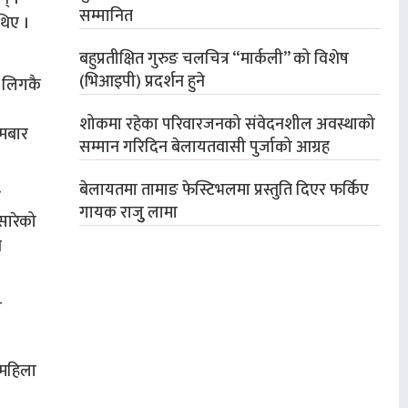
सम्मानित
थिए ।
बहुप्रतीक्षित गुरुङ चलचित्र “मार्कली” को विशेष
(भिआइपी) प्रदर्शन हुने
 लिगकै
शोकमा रहेका परिवारजनको संवेदनशील अवस्थाको
ोमबार
सम्मान गरिदिन बेलायतवासी पुर्जाको आग्रह
बेलायतमा तामाङ फेस्टिभलमा प्रस्तुति दिएर फर्किए
ो
गायक राजुु लामा
 सारेको
े
ो
 महिला