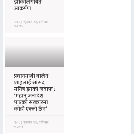
झाँकीलगायत
आकर्षण
२०८३ श्रावण २३, शनिबार
१०:१४
प्रधानमन्त्री बालेन
शाहलाई सांसद
मनिष झाको जवाफ :
‘महान् जनादेश
पाएको सरकारमा
कोही एक्लो छैन’
२०८३ श्रावण २३, शनिबार
०८:०३