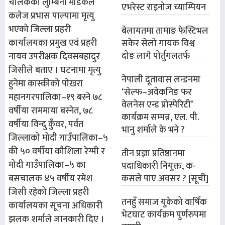
चालकको लुम्बिनी मेडिकल
एभरेस्ट राइनोज च्याम्पियन
कलेज प्रभास पाल्पामा मृत्यु
भएको जिल्ला प्रहरी
बेलायतमा तामाङ फेस्टिभल
कार्यालयका प्रमुख एवं प्रहरी
सकेर सेलो गायक विश्व
दोङ लागे पोर्तुगलतर्फ
नायव उपरीक्षक दिवसबहादुर
जिसीले बताए । घटनामा मृत्यु
नेपाली दूतावास लन्डनमा
हुनेमा कास्कीको पोखरा
‘सेल्फ–अवेकनिङ फर
महानगरपालिका–१९ बस्ने ७८
वेलनेस एन्ड प्रोस्पेरिटी’
वर्षीया राममाया बस्नेत, ७८
कार्यक्रम सम्पन्न, एल. पी.
वर्षीया विन्दु कुँवर, पर्वत
भानु शर्माले के भने ?
जिल्लाको मोदी गाउँपालिका–५
की ५० वर्षीया कौशिला रेग्मी र
तीन प्रज्ञा प्रतिष्ठानमा
मोदी गाउँपालिका–५ का
पदाधिकारी नियुक्त, क-
कसले पाए अवसर ? [सूची]
बसचालक ४५ वर्षीय रमेश
जिसी रहेको जिल्ला प्रहरी
तनहुँ समाज युकेको वार्षिक
कार्यालयका सूचना अधिकारी
भेटघाट कार्यक्रम पुर्णरुपमा
झलक शर्माले जानकारी दिए ।