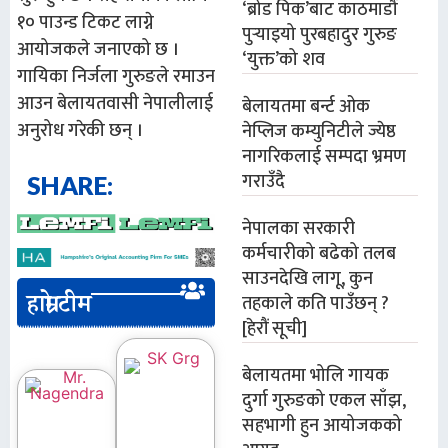
‘ब्रोड पिक’बाट काठमाडौँ
१० पाउन्ड टिकट लाग्ने
पुर्‍याइयो पुरबहादुर गुरुङ
आयोजकले जनाएको छ ।
‘युक्त’को शव
गायिका निर्जला गुरुङले रमाउन
आउन बेलायतवासी नेपालीलाई
बेलायतमा बर्न्ट ओक
अनुरोध गरेकी छन् ।
नेप्लिज कम्युनिटीले ज्येष्ठ
नागरिकलाई सम्पदा भ्रमण
गराउँदै
SHARE:
नेपालका सरकारी
कर्मचारीको बढेको तलब
साउनदेखि लागू, कुन
हाम्रो टीम
तहकाले कति पाउँछन् ?
[हेरौं सूची]
बेलायतमा भोलि गायक
दुर्गा गुरुङको एकल साँझ,
सहभागी हुन आयोजकको