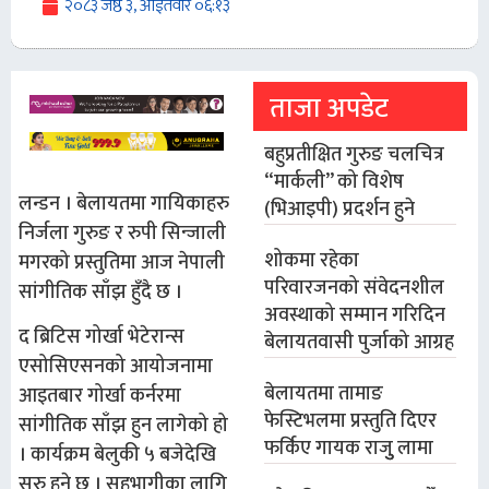
२०८३ जेष्ठ ३, आईतवार ०६:१३
ताजा अपडेट
बहुप्रतीक्षित गुरुङ चलचित्र
“मार्कली” को विशेष
लन्डन । बेलायतमा गायिकाहरु
(भिआइपी) प्रदर्शन हुने
निर्जला गुरुङ र रुपी सिन्जाली
शोकमा रहेका
मगरको प्रस्तुतिमा आज नेपाली
परिवारजनको संवेदनशील
सांगीतिक साँझ हुँदै छ ।
अवस्थाको सम्मान गरिदिन
द ब्रिटिस गोर्खा भेटेरान्स
बेलायतवासी पुर्जाको आग्रह
एसोसिएसनको आयोजनामा
बेलायतमा तामाङ
आइतबार गोर्खा कर्नरमा
फेस्टिभलमा प्रस्तुति दिएर
सांगीतिक साँझ हुन लागेको हो
फर्किए गायक राजुु लामा
। कार्यक्रम बेलुकी ५ बजेदेखि
सुरु हुने छ । सहभागीका लागि