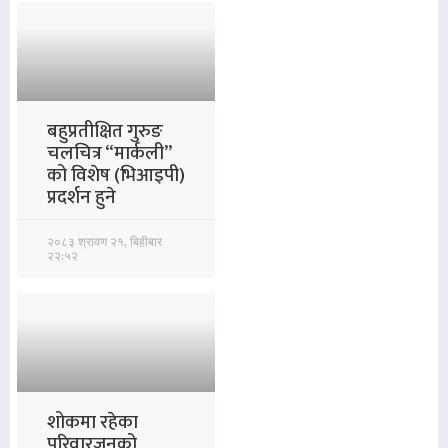
बहुप्रतीक्षित गुरुङ
चलचित्र “मार्कली”
को विशेष (भिआइपी)
प्रदर्शन हुने
२०८३ श्रावण २१, बिहीबार
२२:५२
शोकमा रहेका
परिवारजनको