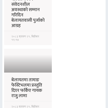
संवेदनशील
अवस्थाको सम्मान
गरिदिन
बेलायतवासी पुर्जाको
आग्रह
२०८३ श्रावण २१, बिहीबार
१९:१७
बेलायतमा तामाङ
फेस्टिभलमा प्रस्तुति
दिएर फर्किए गायक
राजुु लामा
२०८३ श्रावण २१, बिहीबार