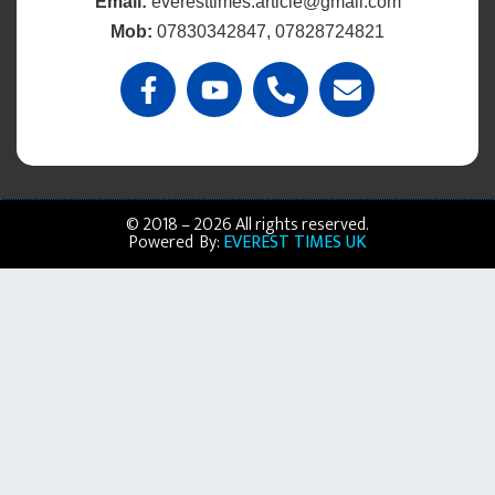
Email:
everesttimes.article@gmail.com
Mob:
07830342847, 07828724821
© 2018 – 2026 All rights reserved.
Powered By:
EVEREST TIMES UK