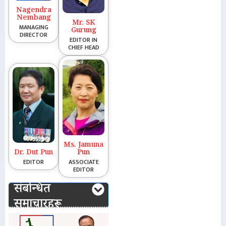
Nagendra
Nembang
Mr. SK
MANAGING
Gurung
DIRECTOR
EDITOR IN
CHIEF HEAD
Ms. Jamuna
Dr. Dut Pun
Pun
EDITOR
ASSOCIATE
EDITOR
संबन्धित
समाचारहरू