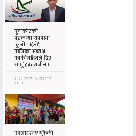
नुवाकोटको
पञ्चकन्या राप्रपामा
‘ठूलो पहिरो’,
पालिका अध्यक्ष
कार्कीसहितले दिए
सामूहिक राजीनामा
२०८३ श्रावण २४, आईतवार
१३:०७
एनआरएनए यूकेकी