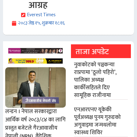
आग्रह
Everest Times
२०८३ जेष्ठ १५, शुक्रबार १८:१६
ताजा अपडेट
नुवाकोटको पञ्चकन्या
राप्रपामा ‘ठूलो पहिरो’,
पालिका अध्यक्ष
कार्कीसहितले दिए
सामूहिक राजीनामा
एनआरएनए यूकेकी
लन्डन । नेपाल सरकारद्वारा
पूर्वअध्यक्ष पुनम गुरुङको
आर्थिक वर्ष २०८३/८४ का लागि
अगुवाइमा जन्मथलोमा
प्रस्तुत बजेटले गैरआवासीय
स्वास्थ्य शिविर
नेपाली (NRN), वैदेशिक