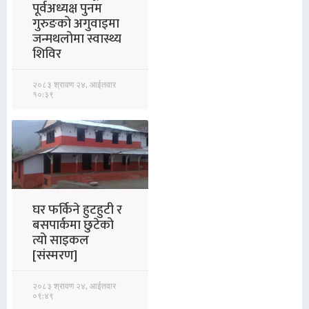
पूर्वअध्यक्ष पुनम
गुरुङको अगुवाइमा
जन्मथलोमा स्वास्थ्य
शिविर
२०८३ श्रावण २४, आईतवार
१०:३९
घर फर्किने हुटहुटी र
बसपार्कमा छुटेको
त्यो साइकल
[संस्मरण]
२०८३ श्रावण २४, आईतवार
०९:४९