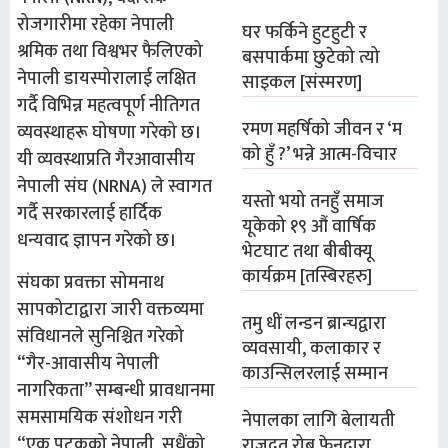
रोजगारीमा रहेका नेपाली
घर फर्किने हुटहुटी र
श्रमिक तथा विश्वभर फैलिएको
बसपार्कमा छुटेको त्यो
नेपाली डायस्पोरालाई लक्षित
साइकल [संस्मरण]
गर्दै विभिन्न महत्वपूर्ण नीतिगत
रमण महर्षिको जीवन र ‘म
व्यवस्थाहरू घोषणा गरेको छ।
को हुँ ?’ भन्ने आत्म-विचार
यी व्यवस्थाप्रति गैरआवासीय
नेपाली संघ (NRNA) ले स्वागत
यस्तो भयो तनहुँ समाज
गर्दै सरकारलाई हार्दिक
यूकेको १९ औं वार्षिक
धन्यवाद ज्ञापन गरेको छ।
भेटघाट तथा बीबीक्यू
कार्यक्रम [तस्बिरहरु]
संघका प्रवक्ता सोमनाथ
सापकोटाद्वारा जारी वक्तव्यमा
तमु धीं लन्डन ब्रान्चद्वारा
संविधानले सुनिश्चित गरेको
व्यवसायी, कलाकार र
“गैर-आवासीय नेपाली
काउन्सिलरलाई सम्मान
नागरिकता” सम्बन्धी प्रावधानमा
समसामयिक संशोधन गरी
नेपालका लागि बेलायती
“एक पटकको नेपाली, सधैंको
राजदूत रोब फेनद्वारा