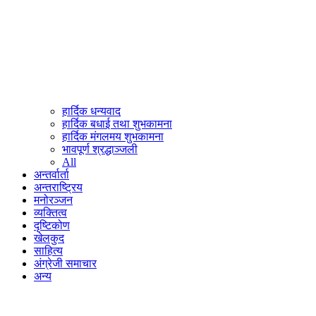
हार्दिक धन्यवाद
हार्दिक बधाई तथा शुभकामना
हार्दिक मंगलमय शुभकामना
भावपूर्ण श्रद्धाञ्जली
All
अन्तर्वार्ता
अन्तराष्ट्रिय
मनोरञ्जन
व्यक्तित्व
दृष्टिकोण
खेलकुद
साहित्य
अंग्रेजी समाचार
अन्य