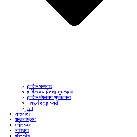
हार्दिक धन्यवाद
हार्दिक बधाई तथा शुभकामना
हार्दिक मंगलमय शुभकामना
भावपूर्ण श्रद्धाञ्जली
All
अन्तर्वार्ता
अन्तराष्ट्रिय
मनोरञ्जन
व्यक्तित्व
दृष्टिकोण