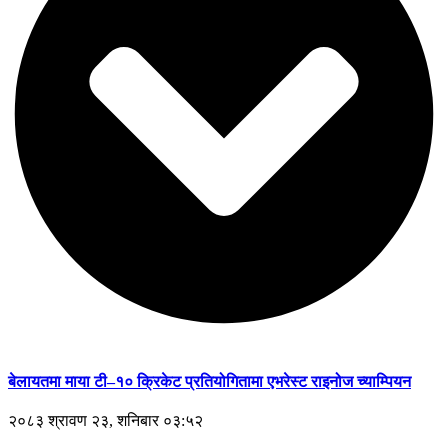
बेलायतमा माया टी–१० क्रिकेट प्रतियोगितामा एभरेस्ट राइनोज च्याम्पियन
२०८३ श्रावण २३, शनिबार ०३:५२