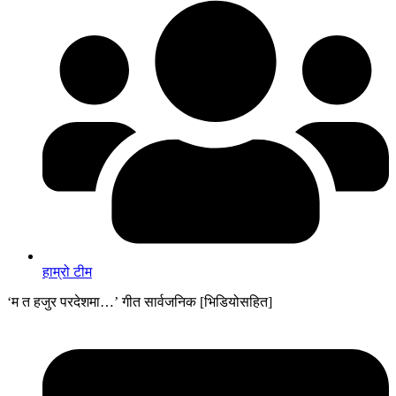
हाम्रो टीम
‘म त हजुर परदेशमा…’ गीत सार्वजनिक [भिडियोसहित]