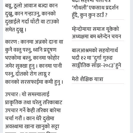
बढी सहरमा चलचित्र
बग्नु, ठूलो आवाज बज्दा कान
‘गौथली’ एकसाथ प्रदर्शन
दुख्नु, कान गन्हाउनु, कानको
हुँदै, कुन कुन ठाउँ ?
दुखाईले गर्दा घाँटी वा टाउको
म्हेन्दोमाया समाज यूकेको
समेत दुख्नु ।
अध्यक्षमा बम ब्लेन्देन चयन
कारण : कानमा अन्नको दाना वा
कुनै वस्तु पस्नु, ध्वनि प्रदूषण
बालआश्रमको सहयोगार्थ
भदौ १२ मा ‘दुर्गा गुरुङ
भएकोमा बस्नु, कानमा फोहोर
साङ्गीतिक साँझ-२०८३’ हुने
जमेर सुक्खा हुनु । कानमा पानी
पस्नु, दाँतको रोग लाग्नु र
मेरो शैक्षिक यात्रा
कानको सरसफाईमा कमी हुनु ।
उपचार : यो समस्यालाई
प्राकृतिक तथा घरेलु तरिकाबाट
उपचार गर्ने केही तरिका बारेमा
चर्चा गरौं । कान धेरै दुखेमा
अवस्थामा खाना खानुको सट्टा