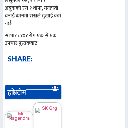
लसुनको रस, १ थोपा र
अदुवाको रस १ थोपा, मनतातो
बनाई कानमा राख्नले दुखाई कम
गर्छ ।
साभार : १०१ रोग एक से एक
उपचार पुस्तकबाट
SHARE:
हाम्रो टीम