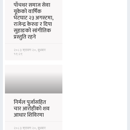
पाँचथर समाज सेवा
यूकेको वार्षिक
भेटघाट २३ अगस्टमा,
राजेन्द्र केरुङ र दिपा
सुहाङको सांगीतिक
प्रस्तुति रहने
२०८३ श्रावण २०, बुधबार
१९:२९
निर्मल पुर्जासहित
चार आरोहीको शव
आधार शिविरमा
२०८३ श्रावण २०, बुधबार