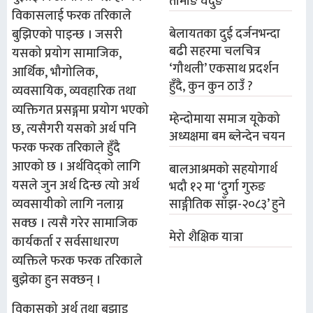
तामाङ घेदुङ
विकासलाई फरक तरिकाले
बेलायतका दुई दर्जनभन्दा
बुझिएको पाइन्छ । जसरी
बढी सहरमा चलचित्र
यसको प्रयोग सामाजिक,
‘गौथली’ एकसाथ प्रदर्शन
आर्थिक, भौगोलिक,
हुँदै, कुन कुन ठाउँ ?
व्यवसायिक, व्यवहारिक तथा
व्यक्तिगत प्रसङ्गमा प्रयोग भएको
म्हेन्दोमाया समाज यूकेको
छ, त्यसैगरी यसको अर्थ पनि
अध्यक्षमा बम ब्लेन्देन चयन
फरक फरक तरिकाले हुँदै
आएको छ । अर्थविद्को लागि
बालआश्रमको सहयोगार्थ
यसले जुन अर्थ दिन्छ त्यो अर्थ
भदौ १२ मा ‘दुर्गा गुरुङ
साङ्गीतिक साँझ-२०८३’ हुने
व्यवसायीको लागि नलाग्न
सक्छ । त्यसै गरेर सामाजिक
मेरो शैक्षिक यात्रा
कार्यकर्ता र सर्वसाधारण
व्यक्तिले फरक फरक तरिकाले
बुझेका हुन सक्छन् ।
विकासको अर्थ तथा बुझाइ