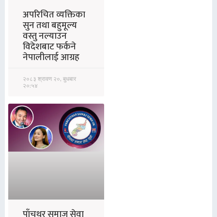
अपरिचित व्यक्तिका
सुन तथा बहुमूल्य
वस्तु नल्याउन
विदेशबाट फर्कने
नेपालीलाई आग्रह
२०८३ श्रावण २०, बुधबार
२०:५४
पाँचथर समाज सेवा