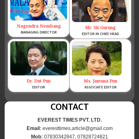
Nagendra Nembang
Mr. SK Gurung
MANAGING DIRECTOR
EDITOR IN CHIEF HEAD
Dr. Dut Pun
Ms. Jamuna Pun
EDITOR
ASSOCIATE EDITOR
CONTACT
EVEREST TIMES PVT. LTD.
Email:
everesttimes.article@gmail.com
Mob:
07830342847, 07828724821