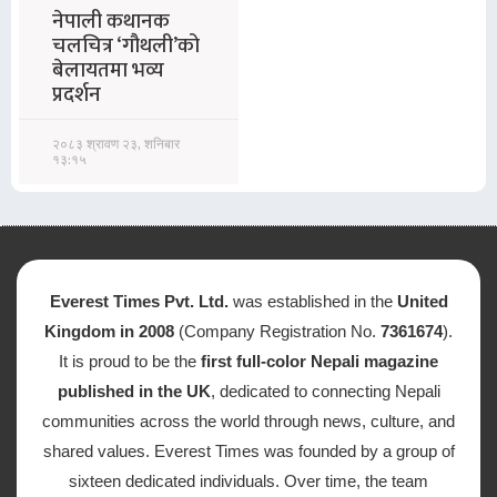
नेपाली कथानक
चलचित्र ‘गौथली’को
बेलायतमा भव्य
प्रदर्शन
२०८३ श्रावण २३, शनिबार
१३:१५
Everest Times Pvt. Ltd.
was established in the
United
Kingdom in 2008
(Company Registration No.
7361674
).
It is proud to be the
first full-color Nepali magazine
published in the UK
, dedicated to connecting Nepali
communities across the world through news, culture, and
shared values. Everest Times was founded by a group of
sixteen dedicated individuals. Over time, the team