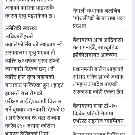
। अमेरिकामा यो समेत १०
जनाको कोरोना भाइरसकै
नेपाली कथानक चलचित्र
कारण मृत्यु भइसकेको छ ।
‘गौथली’को बेलायतमा भव्य
प्रदर्शन
अमेरिकी स्वास्थ्य
अधिकारीहरुले
बेलायतमा आज आदिवासी
क्यालिफोर्नियाको स्याक्रामान्टो
मेला मनाइँदै, सांस्कृतिक
अस्पतालमा मृत्यु भएका ती
झाँकीलगायत आकर्षण
व्यक्ति ७१ वर्षका पुरुष रहेको
जानकारी दिएका छन् । ती
प्रधानमन्त्री बालेन शाहलाई
सांसद मनिष झाको जवाफ
व्यक्ति हालै क्रुज जहाजको
: ‘महान् जनादेश पाएको
यात्राबाट फर्किएका हुन् । ह्वाइट
सरकारमा कोही एक्लो छैन’
हाउसले यस रोगको
परीक्षणलाई देशव्यापी विस्तार
बेलायतमा माया टी–१०
गर्ने बुधबार जानकारी दिएको छ
क्रिकेट प्रतियोगितामा
। अमेरिकाका १६ वटा राज्यमा
एभरेस्ट राइनोज च्याम्पियन
करिब १५० जनामा कोरोना
भाइरस देखिएको थियो ।