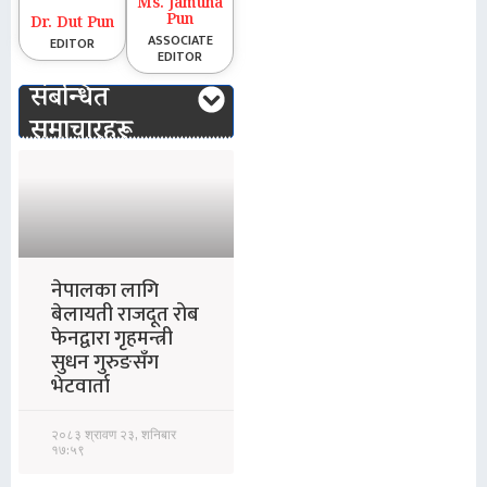
Ms. Jamuna
Pun
Dr. Dut Pun
ASSOCIATE
EDITOR
EDITOR
संबन्धित
समाचारहरू
नेपालका लागि
बेलायती राजदूत रोब
फेनद्वारा गृहमन्त्री
सुधन गुरुङसँग
भेटवार्ता
२०८३ श्रावण २३, शनिबार
१७:५९