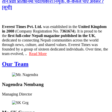
तीन प्रज्ञा प्रतिष्ठानमा पदाधिकारी नियुक्त, क-कसले पाए अवसर ?
[सूची]
Everest Times Pvt. Ltd.
was established in the
United Kingdom
in 2008
(Company Registration No.
7361674
). It is proud to be
the
first full-color Nepali magazine published in the UK
,
dedicated to connecting Nepali communities across the world
through news, culture, and shared values. Everest Times was
founded by a group of sixteen dedicated individuals. Over time, the
team evolved, ..
Read More
Our Team
Nagendra Nembang
Managing Director