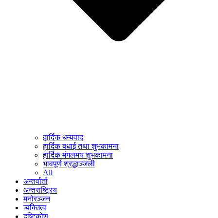
हार्दिक धन्यवाद
हार्दिक बधाई तथा शुभकामना
हार्दिक मंगलमय शुभकामना
भावपूर्ण श्रद्धाञ्जली
All
अन्तर्वार्ता
अन्तराष्ट्रिय
मनोरञ्जन
व्यक्तित्व
दृष्टिकोण