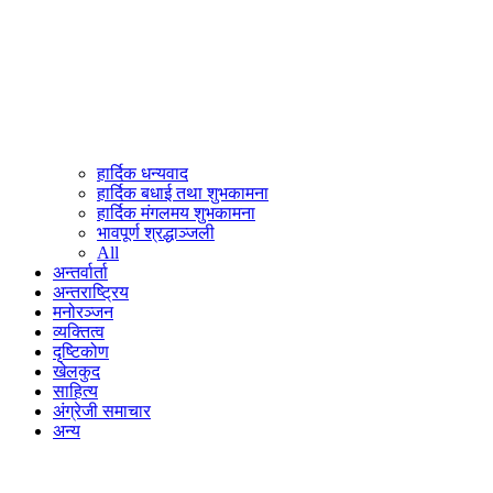
हार्दिक धन्यवाद
हार्दिक बधाई तथा शुभकामना
हार्दिक मंगलमय शुभकामना
भावपूर्ण श्रद्धाञ्जली
All
अन्तर्वार्ता
अन्तराष्ट्रिय
मनोरञ्जन
व्यक्तित्व
दृष्टिकोण
खेलकुद
साहित्य
अंग्रेजी समाचार
अन्य