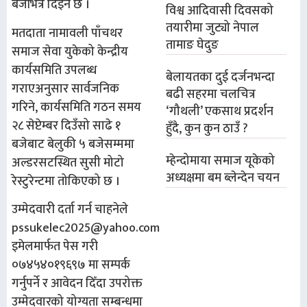
बजेभित्र दिइने छ ।
विश्व आदिवासी दिवसको
तयारीमा जुट्यो नेपाल
मतदाता नामावली पाँचथर
तामाङ घेदुङ
समाज सेवा युकेको केन्द्रीय
कार्यसमिति उपलब्ध
बेलायतका दुई दर्जनभन्दा
गराएअनुसार सार्वजनिक
बढी सहरमा चलचित्र
गरिने, कार्यसमिति गठन समय
‘गौथली’ एकसाथ प्रदर्शन
२८ सेप्टेम्बर दिउँसो साढे १
हुँदै, कुन कुन ठाउँ ?
बजेबाट बेलुकी ५ बजेसम्ममा
म्हेन्दोमाया समाज यूकेको
अल्डरसटस्थित सुसी मोटो
अध्यक्षमा बम ब्लेन्देन चयन
रेस्टुरेन्टमा तोकिएको छ ।
उम्मेदवारी दर्ता गर्न चाहनेले
pssukelec2025@yahoo.com
इमेलमार्फत पेस गरी
०७४५४०१९६९७ मा सम्पर्क
गर्नुपर्ने र आवेदन दिँदा उपरोक्त
उम्मेदवारको योग्यता सम्बन्धमा