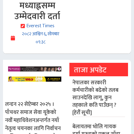
मध्याह्नसम्म
उम्मेदवारी दर्ता
Everest Times
२०८२ आश्विन ६, सोमबार
०९:३८
ताजा अपडेट
नेपालका सरकारी
कर्मचारीको बढेको तलब
साउनदेखि लागू, कुन
लन्डन २२ सेप्टेम्बर २०२५ ।
तहकाले कति पाउँछन् ?
पाँचथर समाज सेवा यूकेको
[हेरौं सूची]
नवौं महाधिवेशनअन्तर्गत नयाँ
बेलायतमा भोलि गायक
नेतृत्व चयनका लागि निर्वाचन