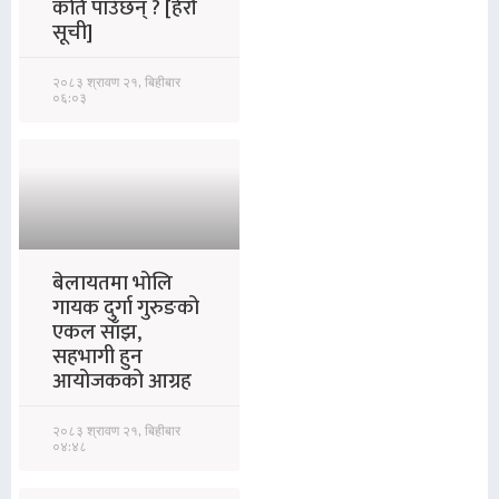
कति पाउँछन् ? [हेरौं
सूची]
२०८३ श्रावण २१, बिहीबार
०६:०३
बेलायतमा भोलि
गायक दुर्गा गुरुङको
एकल साँझ,
सहभागी हुन
आयोजकको आग्रह
२०८३ श्रावण २१, बिहीबार
०४:४८