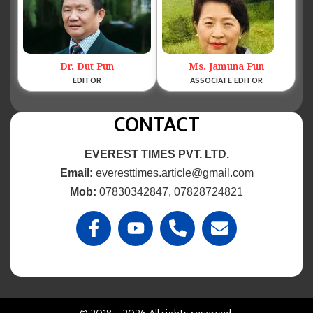
Dr. Dut Pun
Ms. Jamuna Pun
EDITOR
ASSOCIATE EDITOR
CONTACT
EVEREST TIMES PVT. LTD.
Email:
everesttimes.article@gmail.com
Mob:
07830342847, 07828724821