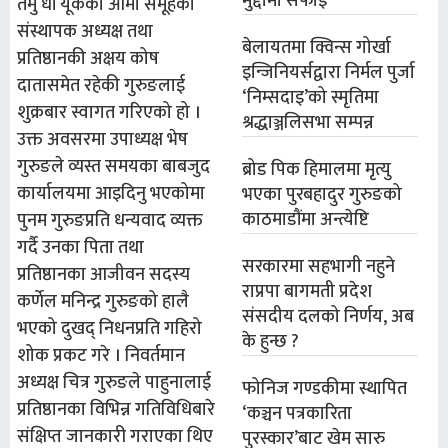
मुद्दामा सफाइ
तमु धीं यूकेकी आमा समूहकी
संस्थापक अध्यक्ष तथा
बेलायतमा क्विन्स गोर्खा
प्रतिष्ठानकी अक्षय कोष
इन्जिनियर्सद्वारा निर्मल पुर्जा
दातासमेत रहेकी गुरुङलाई
‘निम्सदाइ’को स्मृतिमा
शुक्रबार स्वागत गरिएको हो ।
श्रद्धाञ्जलिसभा सम्पन्न
उक्त अवसरमा उपाध्यक्ष भेष
गुरुङले व्यस्त समयका बाबजुद
ब्रोड पिक हिमालमा मृत्यु
कार्यालयमा आइदिनु भएकोमा
भएका पुरबहादुर गुरुङको
काठमाडौंमा अन्त्येष्टि
पुनम गुरुङप्रति धन्यवाद व्यक्त
गर्दै उनका पिता तथा
सरकारमा सहभागी नहुने
प्रतिष्ठानका आजीवन सदस्य
राप्रपा बागमती प्रदेश
कर्णेल मनिन्द्र गुरुङको हालै
संसदीय दलको निर्णय, अब
भएको दुखद् निधनप्रति गहिरो
के हुन्छ ?
शोक प्रकट गरे । निवर्तमान
अध्यक्ष चित्र गुरुङले पाहुनालाई
फोनिज गण्डकीमा स्थापित
प्रतिष्ठानका विभिन्न गतिविधिबारे
‘कञ्चन पत्रकारिता
संक्षिप्त जानकारी गराएका थिए
पुरस्कार’बाट खेम सारु