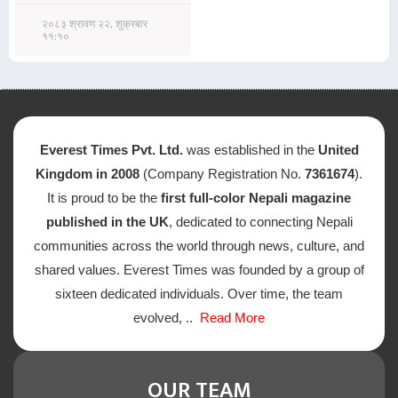
२०८३ श्रावण २२, शुक्रबार
११:१०
Everest Times Pvt. Ltd.
was established in the
United
Kingdom in 2008
(Company Registration No.
7361674
).
It is proud to be the
first full-color Nepali magazine
published in the UK
, dedicated to connecting Nepali
communities across the world through news, culture, and
shared values. Everest Times was founded by a group of
sixteen dedicated individuals. Over time, the team
evolved, ..
Read More
OUR TEAM