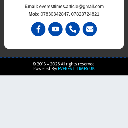
Email:
everesttimes.article@gmail.com
Mob:
07830342847, 07828724821
© 2018 – 2026 All rights reserved.
Powered By:
EVEREST TIMES UK