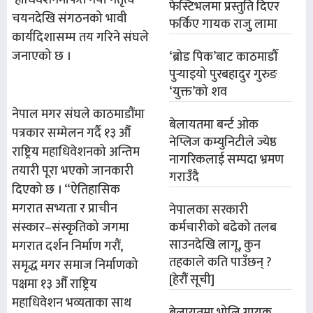
हाधिवेशनमार्फत नयाँ नेतृत्व
फेस्टिभलमा प्रस्तुति दिएर
चयनदेखि संगठनको भावी
फर्किए गायक राजुु लामा
कार्यदिशासम्म तय गरिने संघले
जनाएको छ ।
‘ब्रोड पिक’बाट काठमाडौँ
पुर्‍याइयो पुरबहादुर गुरुङ
‘युक्त’को शव
नेपाल मगर संघले काठमाडौंमा
बेलायतमा बर्न्ट ओक
पत्रकार सम्मेलन गर्दै १३ औँ
नेप्लिज कम्युनिटीले ज्येष्ठ
राष्ट्रिय महाधिवेशनको अन्तिम
नागरिकलाई सम्पदा भ्रमण
तयारी पूरा भएको जानकारी
गराउँदै
दिएको छ । “ऐतिहासिक
मगरात सभ्यता र प्राचीन
नेपालका सरकारी
संस्कार–संस्कृतिको जगमा
कर्मचारीको बढेको तलब
साउनदेखि लागू, कुन
मगरात दर्शन निर्माण गरौं,
तहकाले कति पाउँछन् ?
समृद्ध मगर समाज निर्माणको
[हेरौं सूची]
पक्षमा १३ औँ राष्ट्रिय
महाधिवेशन भव्यताका साथ