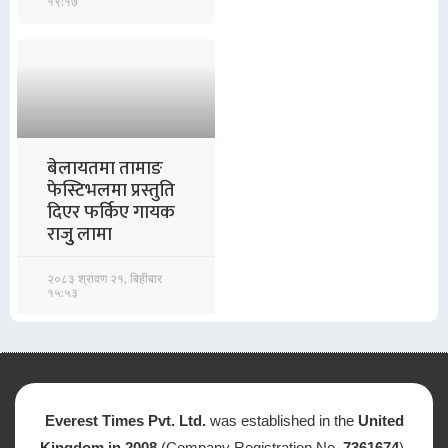
१९:१७
बेलायतमा तामाङ
फेस्टिभलमा प्रस्तुति
दिएर फर्किए गायक
राजुु लामा
२०८३ श्रावण २१, बिहीबार
१५:५३
Everest Times Pvt. Ltd.
was established in the
United
Kingdom in 2008
(Company Registration No.
7361674
).