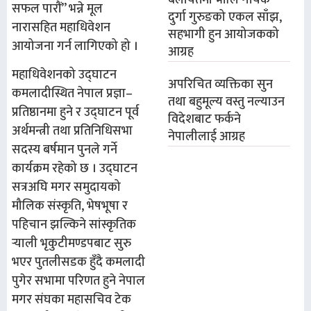
बेलायतमा भोलि गायक
सफल पारौं” भन्ने मूल
दुर्गा गुरुङको एकल साँझ,
नारासहित महाधिवेशन
सहभागी हुन आयोजकको
आयोजना गर्न लागिएको हो ।
आग्रह
महाधिवेशनको उद्घाटन
अपरिचित व्यक्तिका सुन
कमलादीस्थित नेपाल प्रज्ञा–
तथा बहुमूल्य वस्तु नल्याउन
प्रतिष्ठानमा हुने र उद्घाटन पूर्व
विदेशबाट फर्कने
अर्थमन्त्री तथा प्रतिनिधिसभा
नेपालीलाई आग्रह
सदस्य बर्षमान पुनले गर्ने
कार्यक्रम रहेको छ । उद्घाटन
सत्रअघि मगर समुदायको
मौलिक संस्कृति, भेषभूषा र
पहिचान झल्किने सांस्कृतिक
र्‍याली भृकुटीमण्डपबाट सुरु
भएर पुतलीसडक हुँदै कमलादी
पुगेर सभामा परिणत हुने नेपाल
मगर संघका महासचिव टेक