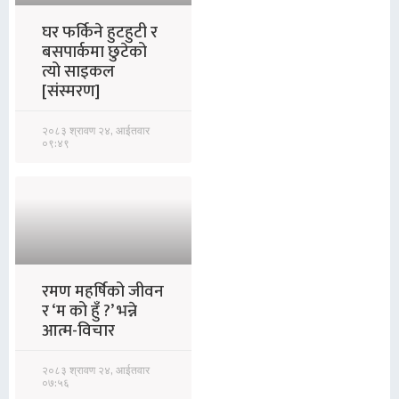
घर फर्किने हुटहुटी र
बसपार्कमा छुटेको
त्यो साइकल
[संस्मरण]
२०८३ श्रावण २४, आईतवार
०९:४९
रमण महर्षिको जीवन
र ‘म को हुँ ?’ भन्ने
आत्म-विचार
२०८३ श्रावण २४, आईतवार
०७:५६