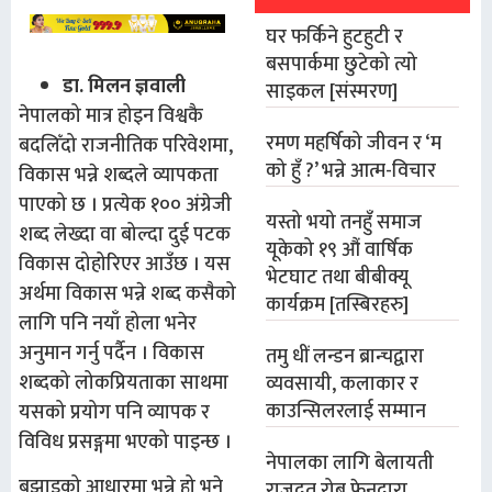
घर फर्किने हुटहुटी र
बसपार्कमा छुटेको त्यो
डा. मिलन ज्ञवाली
साइकल [संस्मरण]
नेपालको मात्र होइन विश्वकै
रमण महर्षिको जीवन र ‘म
बदलिँदो राजनीतिक परिवेशमा,
को हुँ ?’ भन्ने आत्म-विचार
विकास भन्ने शब्दले व्यापकता
पाएको छ । प्रत्येक १०० अंग्रेजी
यस्तो भयो तनहुँ समाज
शब्द लेख्दा वा बोल्दा दुई पटक
यूकेको १९ औं वार्षिक
विकास दोहोरिएर आउँछ । यस
भेटघाट तथा बीबीक्यू
अर्थमा विकास भन्ने शब्द कसैको
कार्यक्रम [तस्बिरहरु]
लागि पनि नयाँ होला भनेर
अनुमान गर्नु पर्दैन । विकास
तमु धीं लन्डन ब्रान्चद्वारा
शब्दको लोकप्रियताका साथमा
व्यवसायी, कलाकार र
काउन्सिलरलाई सम्मान
यसको प्रयोग पनि व्यापक र
विविध प्रसङ्गमा भएको पाइन्छ ।
नेपालका लागि बेलायती
बुझाइको आधारमा भन्ने हो भने
राजदूत रोब फेनद्वारा