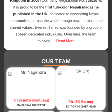
Kingdom in 2008
(Company Registration No.
7361674
).
It is proud to be the
first full-color Nepali magazine
published in the UK
, dedicated to connecting Nepali
communities across the world through news, culture, and
shared values. Everest Times was founded by a group of
sixteen dedicated individuals. Over time, the team
evolved, ..
Read More
OUR TEAM
Nagendra Nembang
Mr. SK Gurung
MANAGING DIRECTOR
EDITOR IN CHIEF HEAD