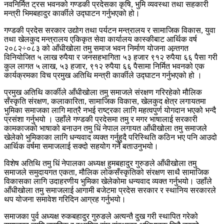
नवनिर्मित ट्रस भवनको गण्डकी प्रदेसका कृषि, भुमि व्यवस्था तथा सहकारी
मन्त्री भिमबहादुर कार्कीले उद्घाटन गर्नुभएको हो।
गण्डकी प्रदेस सरकार उद्योग तथा पर्यटन मन्त्रालय र सामाजिक विकास, युवा
तथा खेलकुद मन्त्रालय एकिकृत सेवा कार्यालय कास्कीबाट आर्थिक वर्ष
२०८२÷०८३ को आँधीखोला तमु समाज भवन निर्माण योजना अन्र्तगत
विनियोजित ५ लाख रुपैया र जनसहभागिता ५३ हजार ९१२ रुपैया ६६ पैसा गरी
कुल लागत ५ लाख, ५३ हजार, ९१२ रुपैया ६६ पैसामा निर्मित भवनको एक
कार्यक्रमका विच प्रमुख अतिथि मन्त्री कार्कीले उद्घाटन गर्नुभएको हो ।
प्रमुख अतिथि कार्कीले आँधीखोला तमु समाजले संरक्षण गरिरहेको मौलिक
सँस्कृति संरक्षण, कलाकारिता, सामाजिक विकास, खेलकुद क्षेत्र लगायतमा
भुमिका समाजका लागि मात्रै नभई राष्ट्रका लागि महत्वपुर्ण योगदान भएको भन्दै
प्रसंशा गर्नुभयो । उहाँले गण्डकी प्रदेसमा तमु र मगर भाषालाई सरकारी
कामकाजको भाषाको बनाउन तमु धिं नेपाल लगायत आँधीखोला तमु समाजले
खेलेको भुमिकाका लागि धन्यवाद व्यक्त गर्नुहुदै परिस्थिति कठिन भए पनि आउदो
आर्थिक वर्षमा समाजलाई सक्दो सहयोग गर्ने बताउनुभयो।
विशेष अतिथि तमु धिं नेपालका अध्यक्ष हुमबहादुर गुरुङले आँधीखोला तमु
समाजले समुदायगत एकता, मौलिक लोकसँस्कृतिको संरक्षण साथै सामाजिक
विकासका लागि उदाहरणीय भुमिका खेलेकोमा धन्यवाद व्यक्त गर्नुभयो। उहाँले
आँधीखोला तमु समाजलाई आगामी बजेटमा प्रदेस सरकार र स्थानिय सरकारले
थप योजना समावेश गरिदिन आग्रह गर्नुभयो।
समाजका पुर्व अध्यक्ष रुकबहादुर गुरुङले अत्यन्तै दुख गरी स्थापित गरेको