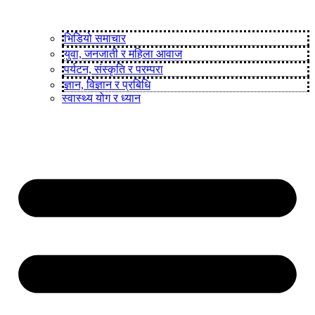
भिडियो समाचार
युवा, जनजाती र महिला आवाज
पर्यटन, संस्कृति र परम्परा
ज्ञान, विज्ञान र प्रबिधि
स्वास्थ्य योग र ध्यान