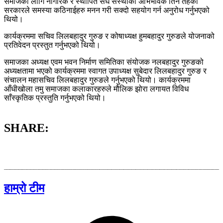
समाजका लागि नागरिक र स्थापित संघ संस्थाका अभिभावक तिनै तहको
सरकारले समस्या कठिनाईहरु मनन गरी सक्दो सहयोग गर्न अनुरोध गर्नुभएको
थियो।
कार्यक्रममा सचिव लिलबहादुर गुरुङ र कोषाध्यक्ष हुमबहादुर गुरुङले योजनाको
प्रतिवेदन प्रस्तुत गर्नुभएको थियो।
समाजका अध्यक्ष एवम भवन निर्माण समितिका संयोजक नलबहादुर गुरुङको
अध्यक्षतामा भएको कार्यक्रममा स्वागत उपाध्यक्ष सुबेदार लिलबहादुर गुरुङ र
संचालन महासचिव लिलबहादुर गुरुङले गर्नुभएको थियो। कार्यक्रममा
आँधीखोला तमु समाजका कलाकारहरुले मौलिक झोरा लगायत विविध
साँस्कृतिक प्रस्तुति गर्नुभएको थियो।
SHARE:
हाम्रो टीम