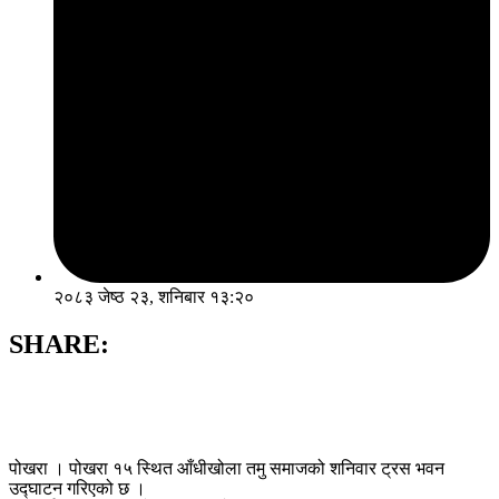
२०८३ जेष्ठ २३, शनिबार १३:२०
SHARE:
पोखरा । पोखरा १५ स्थित आँधीखोला तमु समाजको शनिवार ट्रस भवन
उद्घाटन गरिएको छ ।