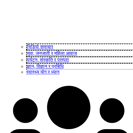
भिडियो समाचार
युवा, जनजाती र महिला आवाज
पर्यटन, संस्कृति र परम्परा
ज्ञान, विज्ञान र प्रबिधि
स्वास्थ्य योग र ध्यान