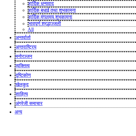
हार्दिक धन्यवाद
हार्दिक बधाई तथा शुभकामना
हार्दिक मंगलमय शुभकामना
भावपूर्ण श्रद्धाञ्जली
All
अन्तर्वार्ता
अन्तराष्ट्रिय
मनोरञ्जन
व्यक्तित्व
दृष्टिकोण
खेलकुद
साहित्य
अंग्रेजी समाचार
अन्य