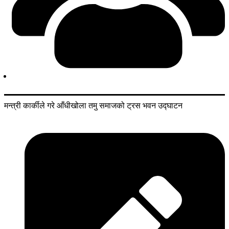
मन्त्री कार्कीले गरे आँधीखोला तमु समाजको ट्रस भवन उद्घाटन