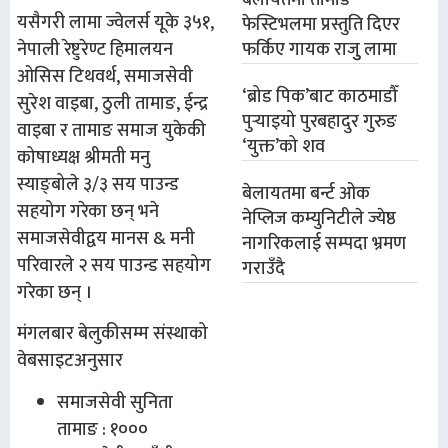
बेलायतमा तामाङ
यसैगरी लामा ज्वेलर्स यूके ३५१,
फेस्टिभलमा प्रस्तुति दिएर
नेपाली रेष्टुरेण्ट हिमालयन
फर्किए गायक राजुु लामा
ओसिस टिथवर्थ, समाजसेवी
‘ब्रोड पिक’बाट काठमाडौँ
सुरेश वाइबा, ठुली तामाङ, ईन्द्र
पुर्‍याइयो पुरबहादुर गुरुङ
वाइबा र तामाङ समाज युकेकी
‘युक्त’को शव
कोषाध्यक्ष श्रीमती मनु
स्याङ्बोले ३/३ सय पाउन्ड
बेलायतमा बर्न्ट ओक
सहयोग गरेका छन् भने
नेप्लिज कम्युनिटीले ज्येष्ठ
समाजसेवीद्वय मानस & मनी
नागरिकलाई सम्पदा भ्रमण
परिवारले २ सय पाउन्ड सहयोग
गराउँदै
गरेका छन् ।
मंगलबार बेलुकीसम्म संस्थाको
वेबसाइटअनुसार
समाजसेवी सुनिता
तामाङ : १०००