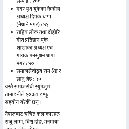
सम्पाङ : १००
मगर युथ युकेका केन्द्रीय
अथ्यक्ष दिपक थापा
(मैथाने मगर) : ५१
राष्ट्रिय लोक तथा दोहोरि
गीत प्रतिष्ठान युके
शाखाका अध्यक्ष एवं
गायक मनसुधन थापा
मगर : ५०
समाजसेवीद्वय राम श्रेष्ठ र
ज्ञानु श्रेष्ठ : ५०
यस्तै समाजसेवी स्युमजुम
तामाङनीले १०वटा डम्फू
सहयोग गरेकी छन् ।
नेपालबाट चर्चित कलाकारहरु
राजु लामा, विश्व दोङ, मनमाया