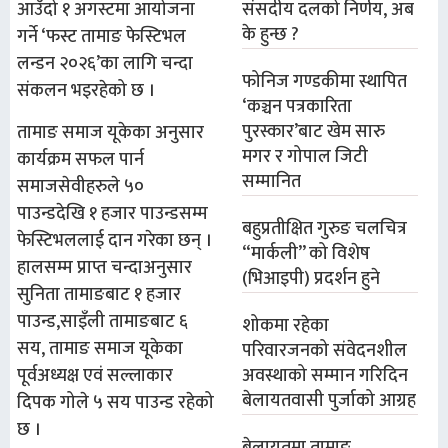
संसदीय दलको निर्णय, अब
आउँदो १ अगस्टमा आयोजना
के हुन्छ ?
गर्ने ‘फस्ट तामाङ फेस्टिभल
लन्डन २०२६’का लागि चन्दा
फोनिज गण्डकीमा स्थापित
संकलन भइरहेको छ ।
‘कञ्चन पत्रकारिता
पुरस्कार’बाट खेम सारु
तामाङ समाज यूकेका अनुसार
मगर र गोपाल जिटी
कार्यक्रम सफल पार्न
सम्मानित
समाजसेवीहरुले ५०
पाउन्डदेखि १ हजार पाउन्डसम्म
बहुप्रतीक्षित गुरुङ चलचित्र
फेस्टिभललाई दान गरेका छन् ।
“मार्कली” को विशेष
हालसम्म प्राप्त चन्दाअनुसार
(भिआइपी) प्रदर्शन हुने
सुनिता तामाङबाट १ हजार
पाउन्ड,साइँली तामाङबाट ६
शोकमा रहेका
सय, तामाङ समाज यूकेका
परिवारजनको संवेदनशील
पूर्वअध्यक्ष एवं सल्लाकार
अवस्थाको सम्मान गरिदिन
बेलायतवासी पुर्जाको आग्रह
दिपक गोले ५ सय पाउन्ड रहेको
छ ।