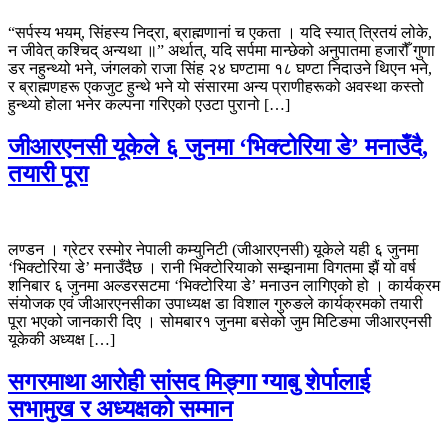
“सर्पस्य भयम्, सिंहस्य निद्रा, ब्राह्मणानां च एकता । यदि स्यात् त्रितयं लोके,
न जीवेत् कश्चिद् अन्यथा ॥” अर्थात्, यदि सर्पमा मान्छेको अनुपातमा हजारौँ गुणा
डर नहुन्थ्यो भने, जंगलको राजा सिंह २४ घण्टामा १८ घण्टा निदाउने थिएन भने,
र ब्राह्मणहरू एकजुट हुन्थे भने यो संसारमा अन्य प्राणीहरूको अवस्था कस्तो
हुन्थ्यो होला भनेर कल्पना गरिएको एउटा पुरानो […]
जीआरएनसी यूकेले ६ जुनमा ‘भिक्टोरिया डे’ मनाउँदै,
तयारी पूरा
लण्डन । ग्रेटर रस्मोर नेपाली कम्युनिटी (जीआरएनसी) यूकेले यही ६ जुनमा
‘भिक्टोरिया डे’ मनाउँदैछ । रानी भिक्टोरियाको सम्झनामा विगतमा झैं यो वर्ष
शनिबार ६ जुनमा अल्डरसटमा ‘भिक्टोरिया डे’ मनाउन लागिएको हो । कार्यक्रम
संयोजक एवं जीआरएनसीका उपाध्यक्ष डा विशाल गुरुङले कार्यक्रमको तयारी
पूरा भएको जानकारी दिए । सोमबार१ जुनमा बसेको जुम मिटिङमा जीआरएनसी
यूकेकी अध्यक्ष […]
सगरमाथा आरोही सांसद मिङ्गा ग्याबु शेर्पालाई
सभामुख र अध्यक्षको सम्मान