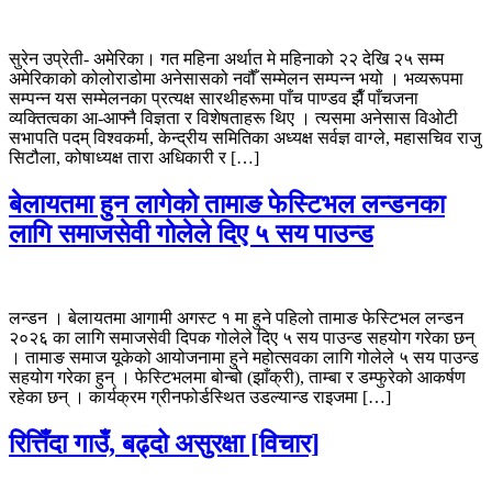
सुरेन उप्रेती- अमेरिका। गत महिना अर्थात मे महिनाको २२ देखि २५ सम्म
अमेरिकाको कोलोराडोमा अनेसासको नवौँ सम्मेलन सम्पन्न भयो । भव्यरूपमा
सम्पन्न यस सम्मेलनका प्रत्यक्ष सारथीहरूमा पाँच पाण्डव झैँ पाँचजना
व्यक्तित्वका आ-आफ्नै विज्ञता र विशेषताहरू थिए । त्यसमा अनेसास वि‌ओटी
सभापति पदम् विश्वकर्मा, केन्द्रीय समितिका अध्यक्ष सर्वज्ञ वाग्ले, महासचिव राजु
सिटौला, कोषाध्यक्ष तारा अधिकारी र […]
बेलायतमा हुन लागेको तामाङ फेस्टिभल लन्डनका
लागि समाजसेवी गोलेले दिए ५ सय पाउन्ड
लन्डन । बेलायतमा आगामी अगस्ट १ मा हुने पहिलो तामाङ फेस्टिभल लन्डन
२०२६ का लागि समाजसेवी दिपक गोलेले दिए ५ सय पाउन्ड सहयोग गरेका छन्
। तामाङ समाज यूकेको आयोजनामा हुने महोत्सवका लागि गोलेले ५ सय पाउन्ड
सहयोग गरेका हुन् । फेस्टिभलमा बोन्बो (झाँक्री), ताम्बा र डम्फुरेको आकर्षण
रहेका छन् । कार्यक्रम ग्रीनफोर्डस्थित उडल्यान्ड राइजमा […]
रित्तिँदा गाउँ, बढ्दो असुरक्षा [विचार]