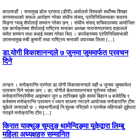
काठमाडौं । सभामुख डोल प्रसाद (डीपी) अर्यालले विश्वको सर्वोच्च शिखर
सगरमाथाको सफल आरोहण गरेका संघीय संसद्, प्रतिनिधिसभाका सदस्य
मिङ्गा ग्याबु शेर्पालाई सम्मान गरेका छन् । संघीय संसद् सचिवालयमा आयोजित
एक कार्यक्रममा शेर्पालाई राष्ट्रिय सभाका अध्यक्ष नारायणप्रसाद दाहालले
समेत सम्मान तथा बधाई व्यक्त गरेका थिए । कार्यक्रममा प्रतिनिधिसभाकी
उपसभामुख रुबी कुमारी तथा राष्ट्रिय सभाकी उपाध्यक्ष लिला […]
डा.योगी विकाशानन्दले ७ जुनमा जुममार्फत प्रवचन
दिने
लन्डन । मनोक्रान्ति प्रणेता डा.योगी विकाशानन्दले यही ७ जुनमा जुममार्फत
प्रवचन दिने भएका छन् । डा. योगीले बेलायतलगायत युरोपमा रहेका
मनोक्रान्तिप्रेमीमा आइतबार जुन ७ तारिखमा यूके समय बिहान ७ बजेदेखि ९
बजेसम्म मनोक्रान्ति प्रवचन र ध्यान साधना गराउने आयोजक मनोक्रान्ति टीम
यूकेले जनाएको छ । सहभागीलाई नि:शुल्क गरिएको र प्रत्येक महिनाको दुईपल्ट
गराइने मनोक्रान्ति टीम […]
किरात याक्थुङ चुम्लुङ थामेन्दिङ्मा यूकेद्वारा लिम्बु
महिला अध्यक्षहरु सम्मानित