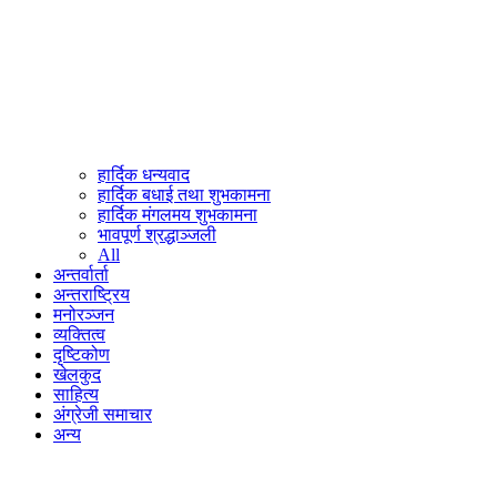
हार्दिक धन्यवाद
हार्दिक बधाई तथा शुभकामना
हार्दिक मंगलमय शुभकामना
भावपूर्ण श्रद्धाञ्जली
All
अन्तर्वार्ता
अन्तराष्ट्रिय
मनोरञ्जन
व्यक्तित्व
दृष्टिकोण
खेलकुद
साहित्य
अंग्रेजी समाचार
अन्य