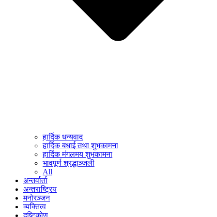
हार्दिक धन्यवाद
हार्दिक बधाई तथा शुभकामना
हार्दिक मंगलमय शुभकामना
भावपूर्ण श्रद्धाञ्जली
All
अन्तर्वार्ता
अन्तराष्ट्रिय
मनोरञ्जन
व्यक्तित्व
दृष्टिकोण