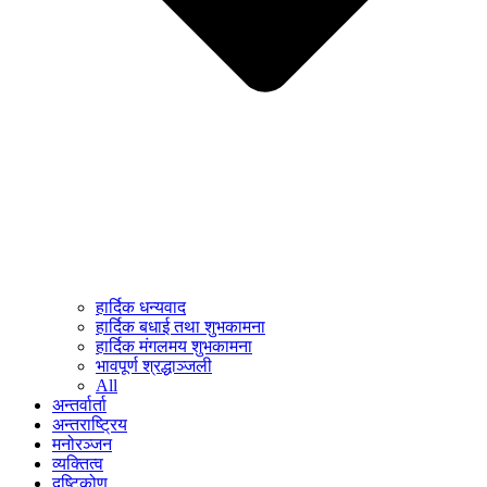
हार्दिक धन्यवाद
हार्दिक बधाई तथा शुभकामना
हार्दिक मंगलमय शुभकामना
भावपूर्ण श्रद्धाञ्जली
All
अन्तर्वार्ता
अन्तराष्ट्रिय
मनोरञ्जन
व्यक्तित्व
दृष्टिकोण