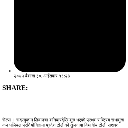
२०७५ बैशाख ३०, आईतवार १८:२३
SHARE:
रोल्पा । सदरमुकाम लिवाङमा शनिबारदेखि शुरु भएको प्रथम राष्ट्रिय सभामुख
कप भलिबल प्रतियोगितामा प्रदेश टोलीको तुलनामा विभागीय टोली सशक्त