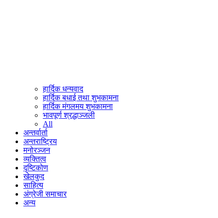
हार्दिक धन्यवाद
हार्दिक बधाई तथा शुभकामना
हार्दिक मंगलमय शुभकामना
भावपूर्ण श्रद्धाञ्जली
All
अन्तर्वार्ता
अन्तराष्ट्रिय
मनोरञ्जन
व्यक्तित्व
दृष्टिकोण
खेलकुद
साहित्य
अंग्रेजी समाचार
अन्य