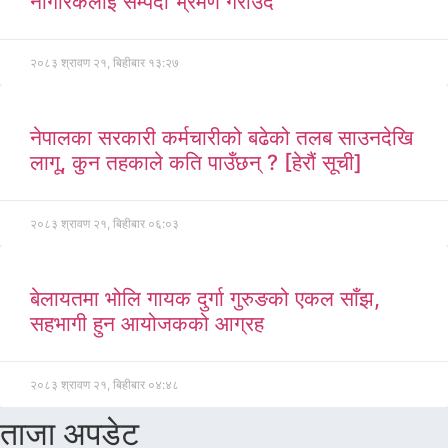
नागरिकलाई सम्पदा भ्रमण गराउँदै
२०८३ श्रावण २१, बिहीबार १३:२७
नेपालका सरकारी कर्मचारीको बढेको तलब साउनदेखि
लागू, कुन तहकाले कति पाउँछन् ? [हेरौं सूची]
२०८३ श्रावण २१, बिहीबार ०६:०३
बेलायतमा भोलि गायक दुर्गा गुरुङको एकल साँझ,
सहभागी हुन आयोजकको आग्रह
२०८३ श्रावण २१, बिहीबार ०४:४८
ताजा अपडेट