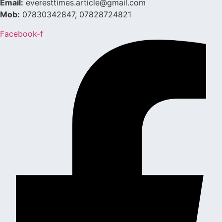
Email:
everesttimes.article@gmail.com
Mob:
07830342847, 07828724821
Facebook-f