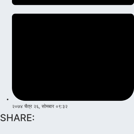
२०७४ चैत्र २६, सोमबार ०९:३२
SHARE: