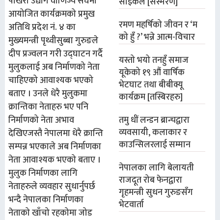
पोखरा उद्योग वाणिज्य संघमा
साइकल [संस्मरण]
आयोजित कार्यक्रमको प्रमुख
रमण महर्षिको जीवन र ‘म
अतिथि प्रदेश नं. ४ का
को हुँ ?’ भन्ने आत्म-विचार
मुख्यमन्त्री पृथ्वीसुब्बा गुरुङले
दीप प्रज्वलन गरी उद्घाटन गर्दै
यस्तो भयो तनहुँ समाज
मुलुकलाई अब निर्माणको नेता
यूकेको १९ औं वार्षिक
चाहिएको आवाश्यक भएको
भेटघाट तथा बीबीक्यू
बताए । उनले धेरै मुलुकमा
कार्यक्रम [तस्बिरहरु]
क्रान्तिका नेताहरु भए पनि
निर्माणको नेता अभाव
तमु धीं लन्डन ब्रान्चद्वारा
व्यवसायी, कलाकार र
देखिएजस्तै नेपालमा धेरै क्रान्ति
काउन्सिलरलाई सम्मान
सम्पन्न भएकाले अब निर्माणका
नेता आवाश्यक भएको बताए ।
नेपालका लागि बेलायती
मुलुक निर्माणका लागि
राजदूत रोब फेनद्वारा
नेताहरुले व्यवहार सुधार्नुपर्छ
गृहमन्त्री सुधन गुरुङसँग
भन्दै नेपालका निर्माणका
भेटवार्ता
नेताको खाँचो रहकोमा जोड