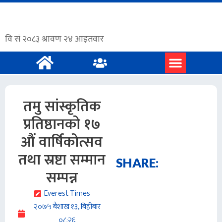
प्रमुख समाचार
अंग्रेजी समाचार
तमु सांस्कृतिक
प्रतिष्ठानको १७
औं वार्षिकोत्सव
तथा स्रष्टा सम्मान
SHARE:
सम्पन्न
Everest Times
२०७५ बैशाख १३, बिहीबार
०८:२६