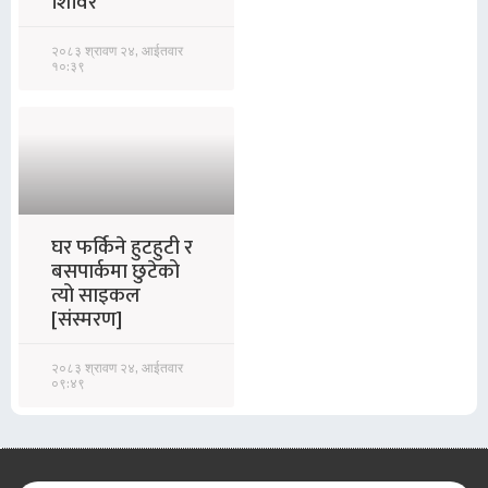
शिविर
२०८३ श्रावण २४, आईतवार
१०:३९
घर फर्किने हुटहुटी र
बसपार्कमा छुटेको
त्यो साइकल
[संस्मरण]
२०८३ श्रावण २४, आईतवार
०९:४९