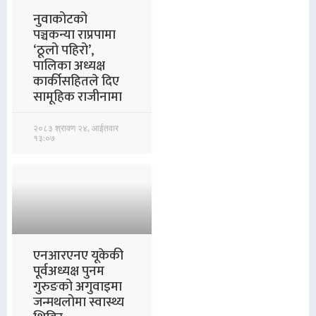
नुवाकोटको
पञ्चकन्या राप्रपामा
‘ठूलो पहिरो’,
पालिका अध्यक्ष
कार्कीसहितले दिए
सामूहिक राजीनामा
२०८३ श्रावण २४, आईतवार
१३:०७
एनआरएनए यूकेकी
पूर्वअध्यक्ष पुनम
गुरुङको अगुवाइमा
जन्मथलोमा स्वास्थ्य