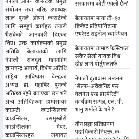
नेपाली ओपन कन्सर्टका प्रमुख
सरकारमा कोही एक्लो छैन’
संयोजन तथा बरिष्ठ उपाध्यक्ष
लाल पुनले ओपन कन्सर्टको
बेलायतमा माया टी–१०
क्रिकेट प्रतियोगितामा
लागि सम्पूर्ण कार्यहरु तयारी
एभरेस्ट राइनोज च्याम्पियन
भैसकेको जानकारी दिएका
थिए। उक्त कार्यक्रमको प्रमुख
बेलायतमा तामाङ फेस्टिभल
अतिथि बेलायतको लागि
सकेर सेलो गायक विश्व
नेपाली राजदुत महामहिम
दोङ लागे पोर्तुगलतर्फ
ज्ञानचन्द्र आचार्य, बिशेष अतिथि
राष्ट्रिय आविष्कार केन्द्रका
नेपाली दूतावास लन्डनमा
अध्यक्ष डा. महाबिर पुनको
‘सेल्फ–अवेकनिङ फर
अतित्थ्य रहने बताएका छन भने
वेलनेस एन्ड प्रोस्पेरिटी’
कार्यक्रम सम्पन्न, एल. पी.
अन्य अतिथिहरुमा हाम्पसायर
भानु शर्माले के भने ?
काउन्टी काउन्सिलका
काउन्सिलर, रसमुरबोरो
तीन प्रज्ञा प्रतिष्ठानमा
काउन्सिलका मेयर,
पदाधिकारी नियुक्त, क-
काउन्सिलरहरु लगायत