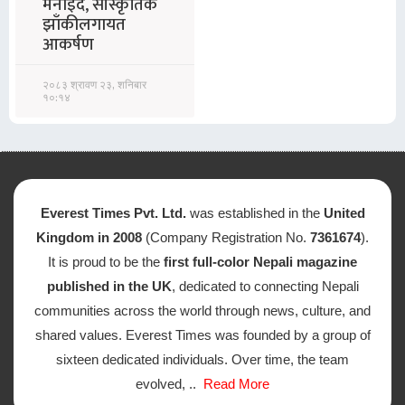
मनाइँदै, सांस्कृतिक
झाँकीलगायत
आकर्षण
२०८३ श्रावण २३, शनिबार
१०:१४
Everest Times Pvt. Ltd.
was established in the
United
Kingdom in 2008
(Company Registration No.
7361674
).
It is proud to be the
first full-color Nepali magazine
published in the UK
, dedicated to connecting Nepali
communities across the world through news, culture, and
shared values. Everest Times was founded by a group of
sixteen dedicated individuals. Over time, the team
evolved, ..
Read More