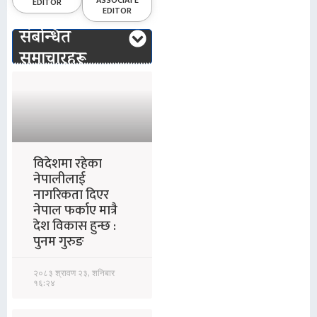
ASSOCIATE
EDITOR
EDITOR
संबन्धित
समाचारहरू
विदेशमा रहेका
नेपालीलाई
नागरिकता दिएर
नेपाल फर्काए मात्रै
देश विकास हुन्छ :
पुनम गुरुङ
२०८३ श्रावण २३, शनिबार
१६:२४