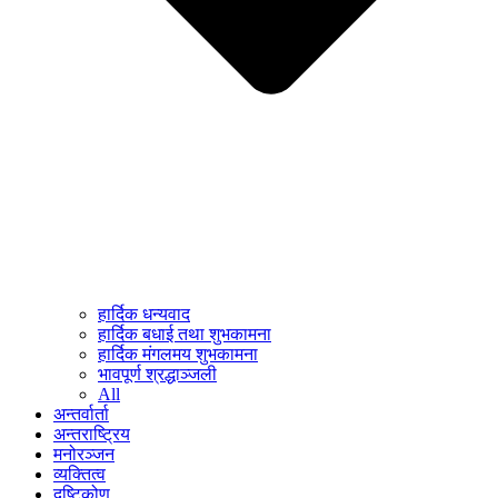
हार्दिक धन्यवाद
हार्दिक बधाई तथा शुभकामना
हार्दिक मंगलमय शुभकामना
भावपूर्ण श्रद्धाञ्जली
All
अन्तर्वार्ता
अन्तराष्ट्रिय
मनोरञ्जन
व्यक्तित्व
दृष्टिकोण