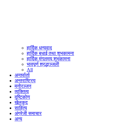
हार्दिक धन्यवाद
हार्दिक बधाई तथा शुभकामना
हार्दिक मंगलमय शुभकामना
भावपूर्ण श्रद्धाञ्जली
All
अन्तर्वार्ता
अन्तराष्ट्रिय
मनोरञ्जन
व्यक्तित्व
दृष्टिकोण
खेलकुद
साहित्य
अंग्रेजी समाचार
अन्य