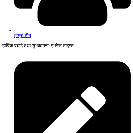
हाम्रो टीम
हार्दिक बधाई तथा शुभकामना: एभरेष्ट टाईम्स