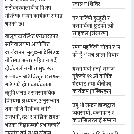
निजी क्षेत्रका विज्ञ तथा
स्वास्थ्य शिविर
सरोकारवालाबीच विशेष
मस्तिष्क मन्थन कार्यक्रम सम्पन्न
घर फर्किने हुटहुटी र
भएको छ।
बसपार्कमा छुटेको त्यो
साइकल [संस्मरण]
बालुवाटारस्थित एनआरएनए
सचिवालयमा आयोजित
रमण महर्षिको जीवन र ‘म
कार्यक्रममा मुलुकमा देखिएका
को हुँ ?’ भन्ने आत्म-विचार
नीतिगत अन्तर पहिचान गर्दै
दीर्घकालीन नीति सुधारका
यस्तो भयो तनहुँ समाज
यूकेको १९ औं वार्षिक
सम्भावनाबारे विस्तृत छलफल
भेटघाट तथा बीबीक्यू
गरिएको हो । कार्यक्रममा
कार्यक्रम [तस्बिरहरु]
बहुविधागत र समसामयिक
विषयमा अध्ययन, अनुसन्धान
तमु धीं लन्डन ब्रान्चद्वारा
तथा नीति पैरवीका लागि
व्यवसायी, कलाकार र
अनुभवी, दक्ष र प्राज्ञिक क्षमता
काउन्सिलरलाई सम्मान
भएका विज्ञहरूको प्रभावकारी
उपयोग गर्न सक्षम संयन्त्र