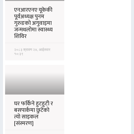
एनआरएनए यूकेकी
पूर्वअध्यक्ष पुनम
गुरुङको अगुवाइमा
जन्मथलोमा स्वास्थ्य
शिविर
२०८३ श्रावण २४, आईतवार
१०:३९
घर फर्किने हुटहुटी र
बसपार्कमा छुटेको
त्यो साइकल
[संस्मरण]