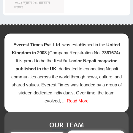
२०८३ श्रावण २४, आईतवार
०९:४९
Everest Times Pvt. Ltd.
was established in the
United
Kingdom in 2008
(Company Registration No.
7361674
).
It is proud to be the
first full-color Nepali magazine
published in the UK
, dedicated to connecting Nepali
communities across the world through news, culture, and
shared values. Everest Times was founded by a group of
sixteen dedicated individuals. Over time, the team
evolved, ..
Read More
OUR TEAM