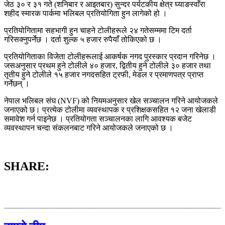
जेठ ३० र ३१ गते (शनिबार र आइतबार) सुन्दर पर्यटकीय क्षेत्र घ्याङस्वाँरा
शहीद स्मारक पार्कमा भलिबल प्रतियोगिता हुन लागेको हो ।
प्रतियोगितामा सहभागी हुन चाहने टोलीहरूले २४ गतेसम्ममा टिम दर्ता
गरिसक्नुपर्नेछ । दर्ता शुल्क ५ हजार रुपैयाँ तोकिएको छ ।
प्रतियोगिताका विजेता टोलीहरूलाई आकर्षक नगद पुरस्कार प्रदान गरिनेछ ।
जसअनुसार प्रथम हुने टोलीले ४० हजार, द्वितीय हुने टोलीले ३० हजार तथा
तृतीय हुने टोलीले १५ हजार नगदसहित ट्रफी, मेडल र प्रमाणपत्र प्राप्त
गर्नेछन् ।
नेपाल भलिबल संघ (NVF) को नियमअनुसार खेल सञ्चालन गरिने आयोजकले
जनाएको छ। प्रत्येक टोलीमा व्यवस्थापक र प्रशिक्षकसहित १२ जना खेलाडी
समावेश गर्न पाइनेछ । प्रतियोगता सञ्चालनका लागि आवश्यक बजेट
व्यवस्थापन चन्दा संकलनबाट गरिने आयोजकले जनाएको छ ।
SHARE: