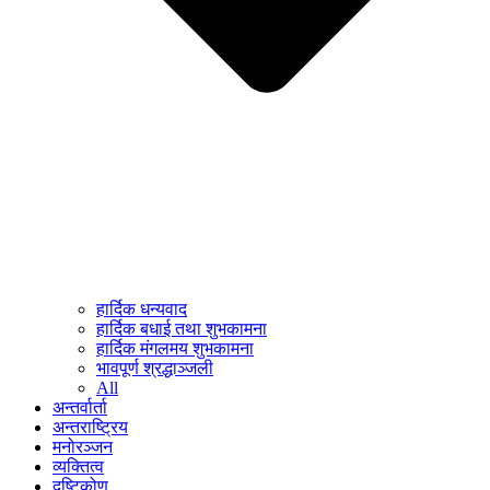
हार्दिक धन्यवाद
हार्दिक बधाई तथा शुभकामना
हार्दिक मंगलमय शुभकामना
भावपूर्ण श्रद्धाञ्जली
All
अन्तर्वार्ता
अन्तराष्ट्रिय
मनोरञ्जन
व्यक्तित्व
दृष्टिकोण