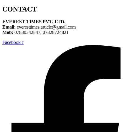
CONTACT
EVEREST TIMES PVT. LTD.
Email:
everesttimes.article@gmail.com
Mob:
07830342847, 07828724821
Facebook-f