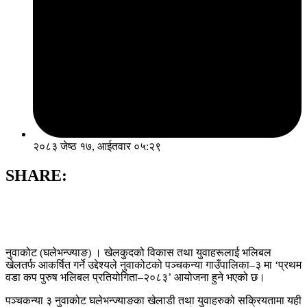
२०८३ जेष्ठ १७, आईतवार ०५:२९
SHARE:
नुवाकोट (घलेभन्ज्याङ) । खेलकुदको विकास तथा युवाहरूलाई भलिबल
खेलतर्फ आकर्षित गर्ने उद्देश्यले नुवाकोटको पञ्चकन्या गाउँपालिका–३ मा ‘प्रथम
वडा कप पुरुष भलिबल प्रतियोगिता–२०८३’ आयोजना हुने भएको छ।
पञ्चकन्या ३ नुवाकोट घलेभन्ज्याङका खेलाडी तथा युवाहरुको सक्रियतामा यही