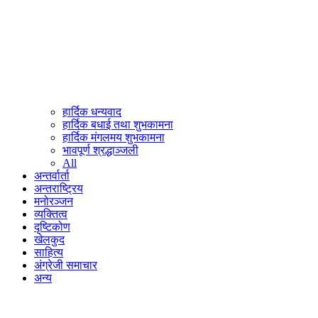
हार्दिक धन्यवाद
हार्दिक बधाई तथा शुभकामना
हार्दिक मंगलमय शुभकामना
भावपूर्ण श्रद्धाञ्जली
All
अन्तर्वार्ता
अन्तराष्ट्रिय
मनोरञ्जन
व्यक्तित्व
दृष्टिकोण
खेलकुद
साहित्य
अंग्रेजी समाचार
अन्य