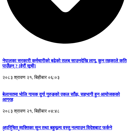
नेपालका सरकारी कर्मचारीको बढेको तलब साउनदेखि लागू, कुन तहकाले कति
पाउँछन् ? [हेरौं सूची]
२०८३ श्रावण २१, बिहीबार ०६:०३
बेलायतमा भोलि गायक दुर्गा गुरुङको एकल साँझ, सहभागी हुन आयोजकको
आग्रह
२०८३ श्रावण २१, बिहीबार ०४:४८
अपरिचित व्यक्तिका सुन तथा बहुमूल्य वस्तु नल्याउन विदेशबाट फर्कने